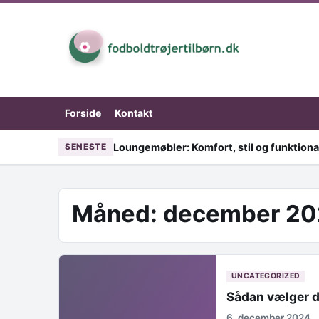
Skip to content
Forside
Kontakt
Loungemøbler: Komfort, stil og funktional
SENESTE
Måned:
december 20
UNCATEGORIZED
Sådan vælger du 
6. december 2024