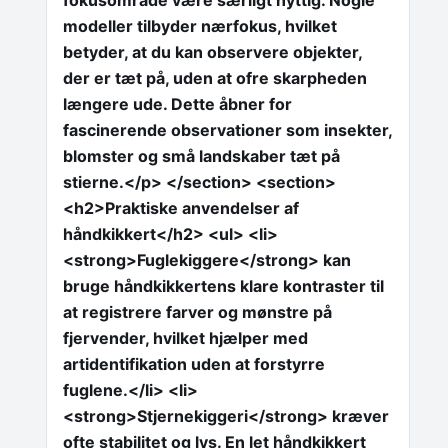
fokusområde være særligt nyttig. Nogle
modeller tilbyder nærfokus, hvilket
betyder, at du kan observere objekter,
der er tæt på, uden at ofre skarpheden
længere ude. Dette åbner for
fascinerende observationer som insekter,
blomster og små landskaber tæt på
stierne.</p> </section> <section>
<h2>Praktiske anvendelser af
håndkikkert</h2> <ul> <li>
<strong>Fuglekiggere</strong> kan
bruge håndkikkertens klare kontraster til
at registrere farver og mønstre på
fjervender, hvilket hjælper med
artidentifikation uden at forstyrre
fuglene.</li> <li>
<strong>Stjernekiggeri</strong> kræver
ofte stabilitet og lys. En let håndkikkert