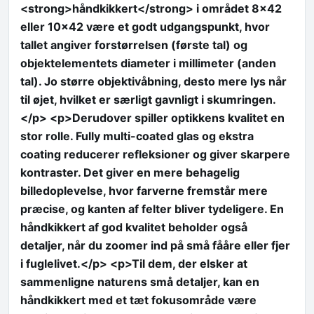
<strong>håndkikkert</strong> i området 8×42
eller 10×42 være et godt udgangspunkt, hvor
tallet angiver forstørrelsen (første tal) og
objektelementets diameter i millimeter (anden
tal). Jo større objektivåbning, desto mere lys når
til øjet, hvilket er særligt gavnligt i skumringen.
</p> <p>Derudover spiller optikkens kvalitet en
stor rolle. Fully multi-coated glas og ekstra
coating reducerer refleksioner og giver skarpere
kontraster. Det giver en mere behagelig
billedoplevelse, hvor farverne fremstår mere
præcise, og kanten af felter bliver tydeligere. En
håndkikkert af god kvalitet beholder også
detaljer, når du zoomer ind på små fååre eller fjer
i fuglelivet.</p> <p>Til dem, der elsker at
sammenligne naturens små detaljer, kan en
håndkikkert med et tæt fokusområde være