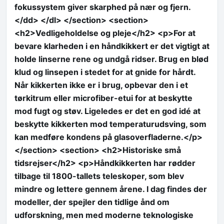
fokussystem giver skarphed på nær og fjern.
</dd> </dl> </section> <section>
<h2>Vedligeholdelse og pleje</h2> <p>For at
bevare klarheden i en håndkikkert er det vigtigt at
holde linserne rene og undgå ridser. Brug en blød
klud og linsepen i stedet for at gnide for hårdt.
Når kikkerten ikke er i brug, opbevar den i et
tørkitrum eller microfiber-etui for at beskytte
mod fugt og støv. Ligeledes er det en god idé at
beskytte kikkerten mod temperaturudsving, som
kan medføre kondens på glasoverfladerne.</p>
</section> <section> <h2>Historiske små
tidsrejser</h2> <p>Håndkikkerten har rødder
tilbage til 1800-tallets teleskoper, som blev
mindre og lettere gennem årene. I dag findes der
modeller, der spejler den tidlige ånd om
udforskning, men med moderne teknologiske