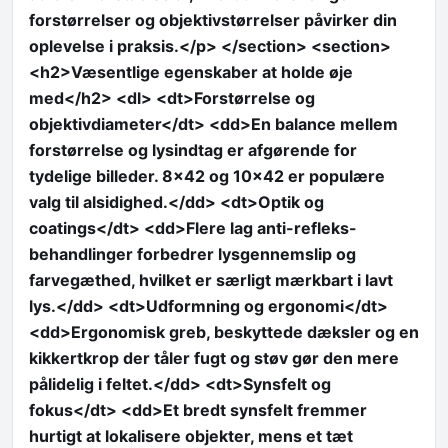
forstørrelser og objektivstørrelser påvirker din
oplevelse i praksis.</p> </section> <section>
<h2>Væsentlige egenskaber at holde øje
med</h2> <dl> <dt>Forstørrelse og
objektivdiameter</dt> <dd>En balance mellem
forstørrelse og lysindtag er afgørende for
tydelige billeder. 8×42 og 10×42 er populære
valg til alsidighed.</dd> <dt>Optik og
coatings</dt> <dd>Flere lag anti-refleks-
behandlinger forbedrer lysgennemslip og
farvegæthed, hvilket er særligt mærkbart i lavt
lys.</dd> <dt>Udformning og ergonomi</dt>
<dd>Ergonomisk greb, beskyttede dæksler og en
kikkertkrop der tåler fugt og støv gør den mere
pålidelig i feltet.</dd> <dt>Synsfelt og
fokus</dt> <dd>Et bredt synsfelt fremmer
hurtigt at lokalisere objekter, mens et tæt