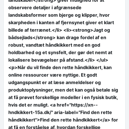
observere detaljer i afgrænsede
landskabsformer som bjerge og klipper, hvor
skarpheden i kanten af fjernsynet giver et klart
billede af terrænet.</li> <li><strong>Jagt og
bådsejlads</strong> kan drage fordel af en
robust, vandtæt håndkikkert med en god
holdbarhed og et synsfelt, der gør det nemt at
lokalisere bevægelser på afstand.</li> </ul>
<p>Når du vil finde den rette håndkikkert, kan
online ressourcer være nyttige. Et godt
udgangspunkt er at læse anmeldelser og
produktoplysninger, men det kan også betale sig
at få prøvet forskellige modeller i en fysisk butik,
hvis det er muligt. <a href="https://xn--
hndkikkert-15a.dk/" aria-label="Find den rette
håndkikkert">Find den rette håndkikkert</a> for
at få en forståelse af, hvordan forskellige