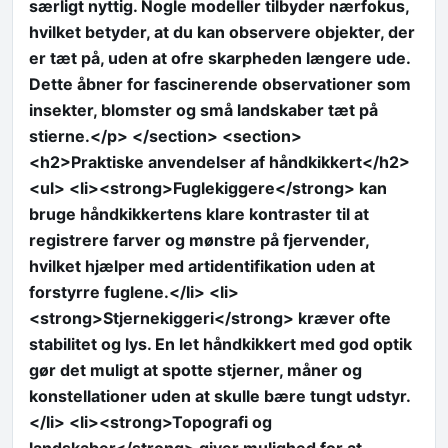
særligt nyttig. Nogle modeller tilbyder nærfokus,
hvilket betyder, at du kan observere objekter, der
er tæt på, uden at ofre skarpheden længere ude.
Dette åbner for fascinerende observationer som
insekter, blomster og små landskaber tæt på
stierne.</p> </section> <section>
<h2>Praktiske anvendelser af håndkikkert</h2>
<ul> <li><strong>Fuglekiggere</strong> kan
bruge håndkikkertens klare kontraster til at
registrere farver og mønstre på fjervender,
hvilket hjælper med artidentifikation uden at
forstyrre fuglene.</li> <li>
<strong>Stjernekiggeri</strong> kræver ofte
stabilitet og lys. En let håndkikkert med god optik
gør det muligt at spotte stjerner, måner og
konstellationer uden at skulle bære tungt udstyr.
</li> <li><strong>Topografi og
landskaber</strong> giver mulighed for at