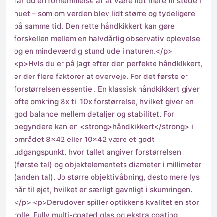
får du en fornemmelse af at være lidt mere til stede i
nuet – som om verden blev lidt større og tydeligere
på samme tid. Den rette håndkikkert kan gøre
forskellen mellem en halvdårlig observativ oplevelse
og en mindeværdig stund ude i naturen.</p>
<p>Hvis du er på jagt efter den perfekte håndkikkert,
er der flere faktorer at overveje. For det første er
forstørrelsen essentiel. En klassisk håndkikkert giver
ofte omkring 8x til 10x forstørrelse, hvilket giver en
god balance mellem detaljer og stabilitet. For
begyndere kan en <strong>håndkikkert</strong> i
området 8×42 eller 10×42 være et godt
udgangspunkt, hvor tallet angiver forstørrelsen
(første tal) og objektelementets diameter i millimeter
(anden tal). Jo større objektivåbning, desto mere lys
når til øjet, hvilket er særligt gavnligt i skumringen.
</p> <p>Derudover spiller optikkens kvalitet en stor
rolle. Fully multi-coated glas og ekstra coating