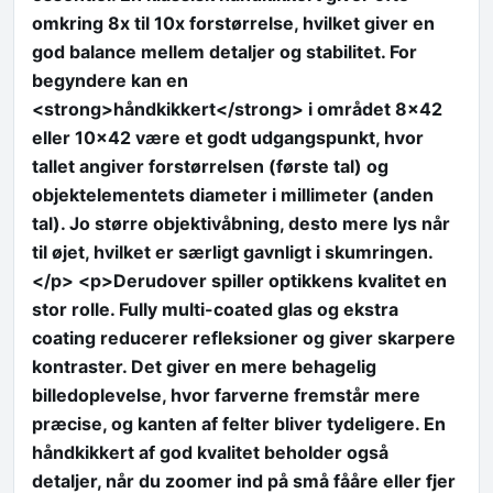
omkring 8x til 10x forstørrelse, hvilket giver en
god balance mellem detaljer og stabilitet. For
begyndere kan en
<strong>håndkikkert</strong> i området 8×42
eller 10×42 være et godt udgangspunkt, hvor
tallet angiver forstørrelsen (første tal) og
objektelementets diameter i millimeter (anden
tal). Jo større objektivåbning, desto mere lys når
til øjet, hvilket er særligt gavnligt i skumringen.
</p> <p>Derudover spiller optikkens kvalitet en
stor rolle. Fully multi-coated glas og ekstra
coating reducerer refleksioner og giver skarpere
kontraster. Det giver en mere behagelig
billedoplevelse, hvor farverne fremstår mere
præcise, og kanten af felter bliver tydeligere. En
håndkikkert af god kvalitet beholder også
detaljer, når du zoomer ind på små fååre eller fjer