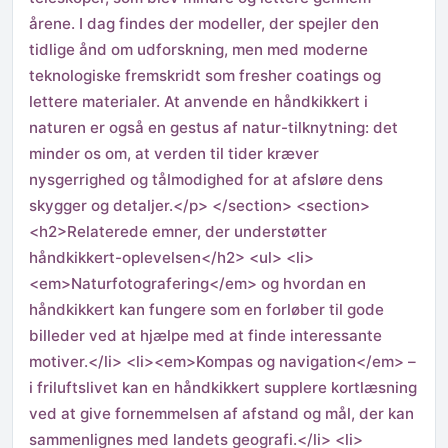
årene. I dag findes der modeller, der spejler den
tidlige ånd om udforskning, men med moderne
teknologiske fremskridt som fresher coatings og
lettere materialer. At anvende en håndkikkert i
naturen er også en gestus af natur-tilknytning: det
minder os om, at verden til tider kræver
nysgerrighed og tålmodighed for at afsløre dens
skygger og detaljer.</p> </section> <section>
<h2>Relaterede emner, der understøtter
håndkikkert-oplevelsen</h2> <ul> <li>
<em>Naturfotografering</em> og hvordan en
håndkikkert kan fungere som en forløber til gode
billeder ved at hjælpe med at finde interessante
motiver.</li> <li><em>Kompas og navigation</em> –
i friluftslivet kan en håndkikkert supplere kortlæsning
ved at give fornemmelsen af afstand og mål, der kan
sammenlignes med landets geografi.</li> <li>