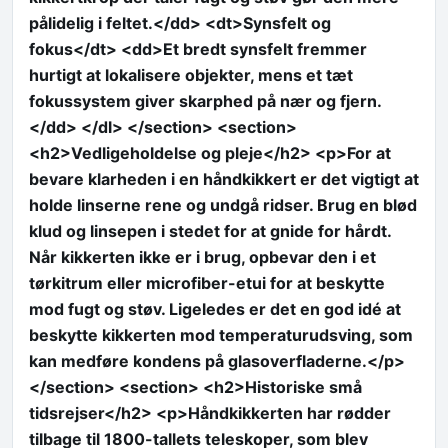
pålidelig i feltet.</dd> <dt>Synsfelt og
fokus</dt> <dd>Et bredt synsfelt fremmer
hurtigt at lokalisere objekter, mens et tæt
fokussystem giver skarphed på nær og fjern.
</dd> </dl> </section> <section>
<h2>Vedligeholdelse og pleje</h2> <p>For at
bevare klarheden i en håndkikkert er det vigtigt at
holde linserne rene og undgå ridser. Brug en blød
klud og linsepen i stedet for at gnide for hårdt.
Når kikkerten ikke er i brug, opbevar den i et
tørkitrum eller microfiber-etui for at beskytte
mod fugt og støv. Ligeledes er det en god idé at
beskytte kikkerten mod temperaturudsving, som
kan medføre kondens på glasoverfladerne.</p>
</section> <section> <h2>Historiske små
tidsrejser</h2> <p>Håndkikkerten har rødder
tilbage til 1800-tallets teleskoper, som blev