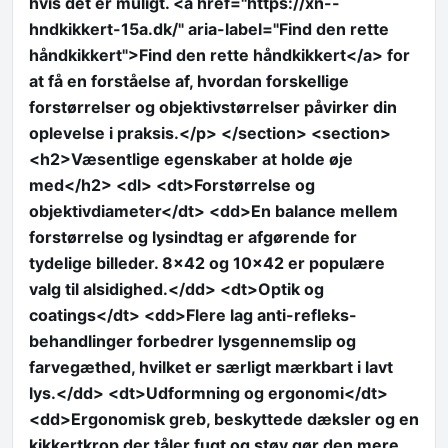
hvis det er muligt. <a href="https://xn--
hndkikkert-15a.dk/" aria-label="Find den rette
håndkikkert">Find den rette håndkikkert</a> for
at få en forståelse af, hvordan forskellige
forstørrelser og objektivstørrelser påvirker din
oplevelse i praksis.</p> </section> <section>
<h2>Væsentlige egenskaber at holde øje
med</h2> <dl> <dt>Forstørrelse og
objektivdiameter</dt> <dd>En balance mellem
forstørrelse og lysindtag er afgørende for
tydelige billeder. 8×42 og 10×42 er populære
valg til alsidighed.</dd> <dt>Optik og
coatings</dt> <dd>Flere lag anti-refleks-
behandlinger forbedrer lysgennemslip og
farvegæthed, hvilket er særligt mærkbart i lavt
lys.</dd> <dt>Udformning og ergonomi</dt>
<dd>Ergonomisk greb, beskyttede dæksler og en
kikkertkrop der tåler fugt og støv gør den mere