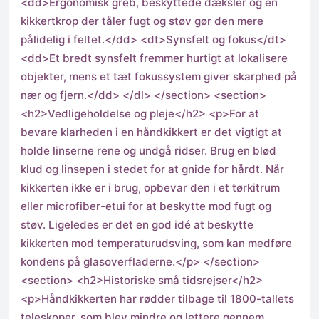
<dd>Ergonomisk greb, beskyttede dæksler og en
kikkertkrop der tåler fugt og støv gør den mere
pålidelig i feltet.</dd> <dt>Synsfelt og fokus</dt>
<dd>Et bredt synsfelt fremmer hurtigt at lokalisere
objekter, mens et tæt fokussystem giver skarphed på
nær og fjern.</dd> </dl> </section> <section>
<h2>Vedligeholdelse og pleje</h2> <p>For at
bevare klarheden i en håndkikkert er det vigtigt at
holde linserne rene og undgå ridser. Brug en blød
klud og linsepen i stedet for at gnide for hårdt. Når
kikkerten ikke er i brug, opbevar den i et tørkitrum
eller microfiber-etui for at beskytte mod fugt og
støv. Ligeledes er det en god idé at beskytte
kikkerten mod temperaturudsving, som kan medføre
kondens på glasoverfladerne.</p> </section>
<section> <h2>Historiske små tidsrejser</h2>
<p>Håndkikkerten har rødder tilbage til 1800-tallets
teleskoper, som blev mindre og lettere gennem