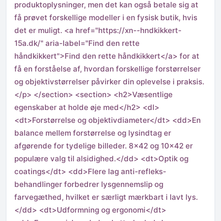
produktoplysninger, men det kan også betale sig at
få prøvet forskellige modeller i en fysisk butik, hvis
det er muligt. <a href="https://xn--hndkikkert-
15a.dk/" aria-label="Find den rette
håndkikkert">Find den rette håndkikkert</a> for at
få en forståelse af, hvordan forskellige forstørrelser
og objektivstørrelser påvirker din oplevelse i praksis.
</p> </section> <section> <h2>Væsentlige
egenskaber at holde øje med</h2> <dl>
<dt>Forstørrelse og objektivdiameter</dt> <dd>En
balance mellem forstørrelse og lysindtag er
afgørende for tydelige billeder. 8×42 og 10×42 er
populære valg til alsidighed.</dd> <dt>Optik og
coatings</dt> <dd>Flere lag anti-refleks-
behandlinger forbedrer lysgennemslip og
farvegæthed, hvilket er særligt mærkbart i lavt lys.
</dd> <dt>Udformning og ergonomi</dt>