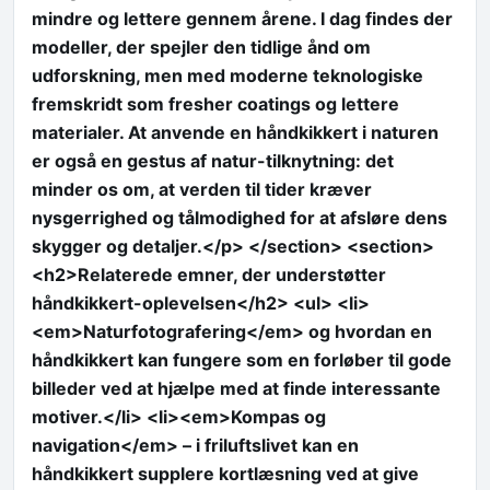
mindre og lettere gennem årene. I dag findes der
modeller, der spejler den tidlige ånd om
udforskning, men med moderne teknologiske
fremskridt som fresher coatings og lettere
materialer. At anvende en håndkikkert i naturen
er også en gestus af natur-tilknytning: det
minder os om, at verden til tider kræver
nysgerrighed og tålmodighed for at afsløre dens
skygger og detaljer.</p> </section> <section>
<h2>Relaterede emner, der understøtter
håndkikkert-oplevelsen</h2> <ul> <li>
<em>Naturfotografering</em> og hvordan en
håndkikkert kan fungere som en forløber til gode
billeder ved at hjælpe med at finde interessante
motiver.</li> <li><em>Kompas og
navigation</em> – i friluftslivet kan en
håndkikkert supplere kortlæsning ved at give