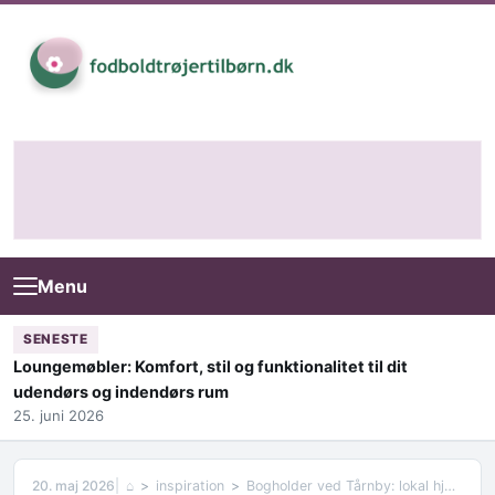
Skip to content
Menu
SENESTE
Loungemøbler: Komfort, stil og funktionalitet til dit
udendørs og indendørs rum
25. juni 2026
20. maj 2026
⌂
inspiration
Bogholder ved Tårnby: lokal hjælp til et stærkt regnskab