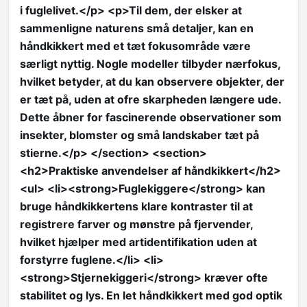
i fuglelivet.</p> <p>Til dem, der elsker at
sammenligne naturens små detaljer, kan en
håndkikkert med et tæt fokusområde være
særligt nyttig. Nogle modeller tilbyder nærfokus,
hvilket betyder, at du kan observere objekter, der
er tæt på, uden at ofre skarpheden længere ude.
Dette åbner for fascinerende observationer som
insekter, blomster og små landskaber tæt på
stierne.</p> </section> <section>
<h2>Praktiske anvendelser af håndkikkert</h2>
<ul> <li><strong>Fuglekiggere</strong> kan
bruge håndkikkertens klare kontraster til at
registrere farver og mønstre på fjervender,
hvilket hjælper med artidentifikation uden at
forstyrre fuglene.</li> <li>
<strong>Stjernekiggeri</strong> kræver ofte
stabilitet og lys. En let håndkikkert med god optik