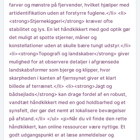
farver og mønstre på fjervender, hvilket hjælper med
artidentifikation uden at forstyrre fuglene.</li> <li>
<strong>Stjernekiggeri</strong> kræver ofte
stabilitet og lys. En let håndkikkert med god optik gør
det muligt at spotte stjerner, måner og
konstellationer uden at skulle bære tungt udstyr.</li>
<li><strong>Topografi og landskaber</strong> giver
mulighed for at observere detaljer i afgrænsede
landskabsformer som bjerge og klipper, hvor
skarpheden i kanten af fjernsynet giver et klart
billede af terrænet.</li> <li><strong>Jagt og
bådsejlads</strong> kan drage fordel af en robust,
vandtæt håndkikkert med en god holdbarhed og et
synsfelt, der gør det nemt at lokalisere bevægelser
på afstand.</li> </ul> <p>Når du vil finde den rette
håndkikkert, kan online ressourcer være nyttige. Et
godt udgangspunkt er at læse anmeldelser og