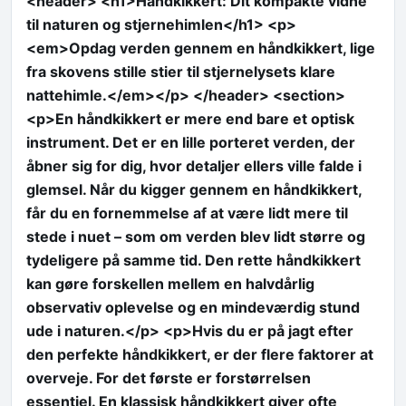
<header> <h1>Håndkikkert: Dit kompakte vidne
til naturen og stjernehimlen</h1> <p>
<em>Opdag verden gennem en håndkikkert, lige
fra skovens stille stier til stjernelysets klare
nattehimle.</em></p> </header> <section>
<p>En håndkikkert er mere end bare et optisk
instrument. Det er en lille porteret verden, der
åbner sig for dig, hvor detaljer ellers ville falde i
glemsel. Når du kigger gennem en håndkikkert,
får du en fornemmelse af at være lidt mere til
stede i nuet – som om verden blev lidt større og
tydeligere på samme tid. Den rette håndkikkert
kan gøre forskellen mellem en halvdårlig
observativ oplevelse og en mindeværdig stund
ude i naturen.</p> <p>Hvis du er på jagt efter
den perfekte håndkikkert, er der flere faktorer at
overveje. For det første er forstørrelsen
essentiel. En klassisk håndkikkert giver ofte