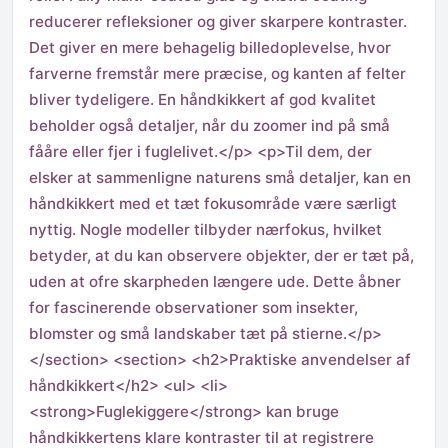
reducerer refleksioner og giver skarpere kontraster.
Det giver en mere behagelig billedoplevelse, hvor
farverne fremstår mere præcise, og kanten af felter
bliver tydeligere. En håndkikkert af god kvalitet
beholder også detaljer, når du zoomer ind på små
fååre eller fjer i fuglelivet.</p> <p>Til dem, der
elsker at sammenligne naturens små detaljer, kan en
håndkikkert med et tæt fokusområde være særligt
nyttig. Nogle modeller tilbyder nærfokus, hvilket
betyder, at du kan observere objekter, der er tæt på,
uden at ofre skarpheden længere ude. Dette åbner
for fascinerende observationer som insekter,
blomster og små landskaber tæt på stierne.</p>
</section> <section> <h2>Praktiske anvendelser af
håndkikkert</h2> <ul> <li>
<strong>Fuglekiggere</strong> kan bruge
håndkikkertens klare kontraster til at registrere