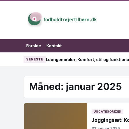
Skip to content
Forside
Kontakt
Loungemøbler: Komfort, stil og funktional
SENESTE
Måned:
januar 2025
UNCATEGORIZED
Joggingsæt: Kom
31. januar 2025