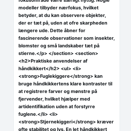
fokusområde være særligt nyttig. Nogle
modeller tilbyder nærfokus, hvilket
betyder, at du kan observere objekter,
der er tæt på, uden at ofre skarpheden
længere ude. Dette åbner for
fascinerende observationer som insekter,
blomster og små landskaber tæt på
stierne.</p> </section> <section>
<h2>Praktiske anvendelser af
håndkikkert</h2> <ul> <li>
<strong>Fuglekiggere</strong> kan
bruge håndkikkertens klare kontraster til
at registrere farver og mønstre på
fjervender, hvilket hjælper med
artidentifikation uden at forstyrre
fuglene.</li> <li>
<strong>Stjernekiggeri</strong> kræver
ofte stabilitet og lys. En let håndkikkert