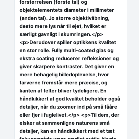
forstørrelsen (første tal) og
objektelementets diameter i millimeter
(anden tal). Jo større objektivåbning,
desto mere lys når til øjet, hvilket er
særligt gavnligt i skumringen.</p>
<p>Derudover spiller optikkens kvalitet
en stor rolle. Fully multi-coated glas og
ekstra coating reducerer refleksioner og
giver skarpere kontraster. Det giver en
mere behagelig billedoplevelse, hvor
farverne fremstår mere præcise, og
kanten af felter bliver tydeligere. En
håndkikkert af god kvalitet beholder også
detaljer, når du zoomer ind på små fååre
eller fjer i fuglelivet.</p> <p>Til dem, der
elsker at sammenligne naturens små
detaljer, kan en håndkikkert med et tæt