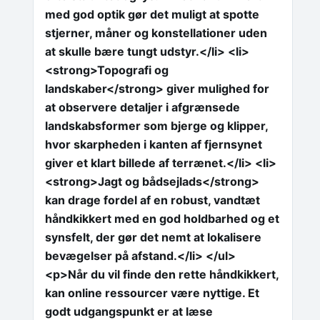
med god optik gør det muligt at spotte
stjerner, måner og konstellationer uden
at skulle bære tungt udstyr.</li> <li>
<strong>Topografi og
landskaber</strong> giver mulighed for
at observere detaljer i afgrænsede
landskabsformer som bjerge og klipper,
hvor skarpheden i kanten af fjernsynet
giver et klart billede af terrænet.</li> <li>
<strong>Jagt og bådsejlads</strong>
kan drage fordel af en robust, vandtæt
håndkikkert med en god holdbarhed og et
synsfelt, der gør det nemt at lokalisere
bevægelser på afstand.</li> </ul>
<p>Når du vil finde den rette håndkikkert,
kan online ressourcer være nyttige. Et
godt udgangspunkt er at læse