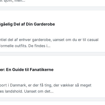
det sjovt, men…
dgåelig Del af Din Garderobe
ntiel del af enhver garderobe, uanset om du er til casual
formelle outfits. De findes i…
r: En Guide til Fanatikerne
sport i Danmark, er der få ting, der vækker så meget
res landshold. Uanset om det…