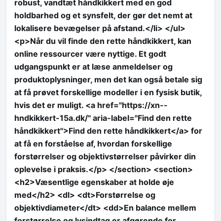
robust, vandtæt håndkikkert med en god
holdbarhed og et synsfelt, der gør det nemt at
lokalisere bevægelser på afstand.</li> </ul>
<p>Når du vil finde den rette håndkikkert, kan
online ressourcer være nyttige. Et godt
udgangspunkt er at læse anmeldelser og
produktoplysninger, men det kan også betale sig
at få prøvet forskellige modeller i en fysisk butik,
hvis det er muligt. <a href="https://xn--
hndkikkert-15a.dk/" aria-label="Find den rette
håndkikkert">Find den rette håndkikkert</a> for
at få en forståelse af, hvordan forskellige
forstørrelser og objektivstørrelser påvirker din
oplevelse i praksis.</p> </section> <section>
<h2>Væsentlige egenskaber at holde øje
med</h2> <dl> <dt>Forstørrelse og
objektivdiameter</dt> <dd>En balance mellem
forstørrelse og lysindtag er afgørende for