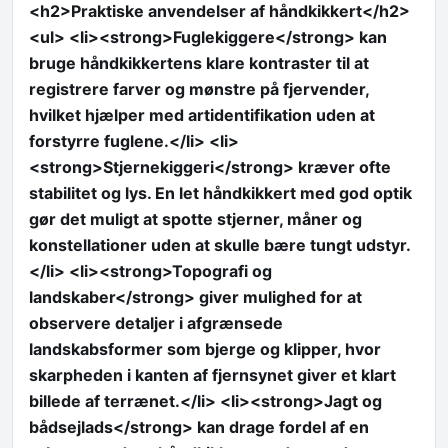
<h2>Praktiske anvendelser af håndkikkert</h2>
<ul> <li><strong>Fuglekiggere</strong> kan
bruge håndkikkertens klare kontraster til at
registrere farver og mønstre på fjervender,
hvilket hjælper med artidentifikation uden at
forstyrre fuglene.</li> <li>
<strong>Stjernekiggeri</strong> kræver ofte
stabilitet og lys. En let håndkikkert med god optik
gør det muligt at spotte stjerner, måner og
konstellationer uden at skulle bære tungt udstyr.
</li> <li><strong>Topografi og
landskaber</strong> giver mulighed for at
observere detaljer i afgrænsede
landskabsformer som bjerge og klipper, hvor
skarpheden i kanten af fjernsynet giver et klart
billede af terrænet.</li> <li><strong>Jagt og
bådsejlads</strong> kan drage fordel af en