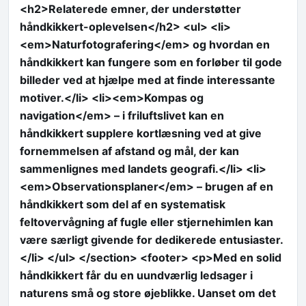
<h2>Relaterede emner, der understøtter
håndkikkert-oplevelsen</h2> <ul> <li>
<em>Naturfotografering</em> og hvordan en
håndkikkert kan fungere som en forløber til gode
billeder ved at hjælpe med at finde interessante
motiver.</li> <li><em>Kompas og
navigation</em> – i friluftslivet kan en
håndkikkert supplere kortlæsning ved at give
fornemmelsen af afstand og mål, der kan
sammenlignes med landets geografi.</li> <li>
<em>Observationsplaner</em> – brugen af en
håndkikkert som del af en systematisk
feltovervågning af fugle eller stjernehimlen kan
være særligt givende for dedikerede entusiaster.
</li> </ul> </section> <footer> <p>Med en solid
håndkikkert får du en uundværlig ledsager i
naturens små og store øjeblikke. Uanset om det