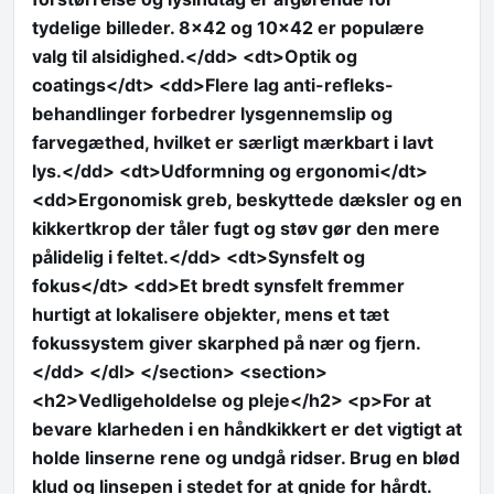
tydelige billeder. 8×42 og 10×42 er populære
valg til alsidighed.</dd> <dt>Optik og
coatings</dt> <dd>Flere lag anti-refleks-
behandlinger forbedrer lysgennemslip og
farvegæthed, hvilket er særligt mærkbart i lavt
lys.</dd> <dt>Udformning og ergonomi</dt>
<dd>Ergonomisk greb, beskyttede dæksler og en
kikkertkrop der tåler fugt og støv gør den mere
pålidelig i feltet.</dd> <dt>Synsfelt og
fokus</dt> <dd>Et bredt synsfelt fremmer
hurtigt at lokalisere objekter, mens et tæt
fokussystem giver skarphed på nær og fjern.
</dd> </dl> </section> <section>
<h2>Vedligeholdelse og pleje</h2> <p>For at
bevare klarheden i en håndkikkert er det vigtigt at
holde linserne rene og undgå ridser. Brug en blød
klud og linsepen i stedet for at gnide for hårdt.