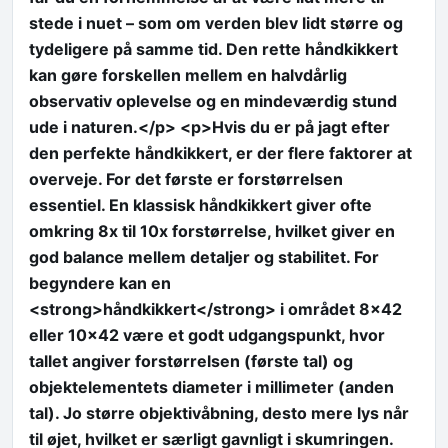
stede i nuet – som om verden blev lidt større og
tydeligere på samme tid. Den rette håndkikkert
kan gøre forskellen mellem en halvdårlig
observativ oplevelse og en mindeværdig stund
ude i naturen.</p> <p>Hvis du er på jagt efter
den perfekte håndkikkert, er der flere faktorer at
overveje. For det første er forstørrelsen
essentiel. En klassisk håndkikkert giver ofte
omkring 8x til 10x forstørrelse, hvilket giver en
god balance mellem detaljer og stabilitet. For
begyndere kan en
<strong>håndkikkert</strong> i området 8×42
eller 10×42 være et godt udgangspunkt, hvor
tallet angiver forstørrelsen (første tal) og
objektelementets diameter i millimeter (anden
tal). Jo større objektivåbning, desto mere lys når
til øjet, hvilket er særligt gavnligt i skumringen.