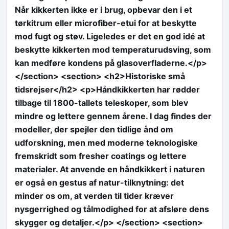
Når kikkerten ikke er i brug, opbevar den i et
tørkitrum eller microfiber-etui for at beskytte
mod fugt og støv. Ligeledes er det en god idé at
beskytte kikkerten mod temperaturudsving, som
kan medføre kondens på glasoverfladerne.</p>
</section> <section> <h2>Historiske små
tidsrejser</h2> <p>Håndkikkerten har rødder
tilbage til 1800-tallets teleskoper, som blev
mindre og lettere gennem årene. I dag findes der
modeller, der spejler den tidlige ånd om
udforskning, men med moderne teknologiske
fremskridt som fresher coatings og lettere
materialer. At anvende en håndkikkert i naturen
er også en gestus af natur-tilknytning: det
minder os om, at verden til tider kræver
nysgerrighed og tålmodighed for at afsløre dens
skygger og detaljer.</p> </section> <section>