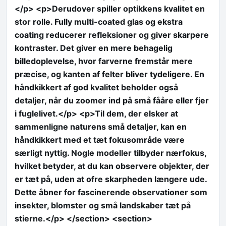
</p> <p>Derudover spiller optikkens kvalitet en
stor rolle. Fully multi-coated glas og ekstra
coating reducerer refleksioner og giver skarpere
kontraster. Det giver en mere behagelig
billedoplevelse, hvor farverne fremstår mere
præcise, og kanten af felter bliver tydeligere. En
håndkikkert af god kvalitet beholder også
detaljer, når du zoomer ind på små fååre eller fjer
i fuglelivet.</p> <p>Til dem, der elsker at
sammenligne naturens små detaljer, kan en
håndkikkert med et tæt fokusområde være
særligt nyttig. Nogle modeller tilbyder nærfokus,
hvilket betyder, at du kan observere objekter, der
er tæt på, uden at ofre skarpheden længere ude.
Dette åbner for fascinerende observationer som
insekter, blomster og små landskaber tæt på
stierne.</p> </section> <section>