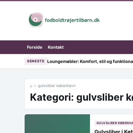
Skip to content
Forside
Kontakt
Loungemøbler: Komfort, stil og funktional
SENESTE
⌂
gulvsliber københavn
Kategori:
gulvsliber 
GULVSLIBER KØBENH
Gulvsliber i Kø