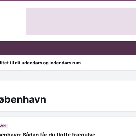
itet til dit udendørs og indendørs rum
københavn
AVN
benhavn: Sådan får du flotte trægulve