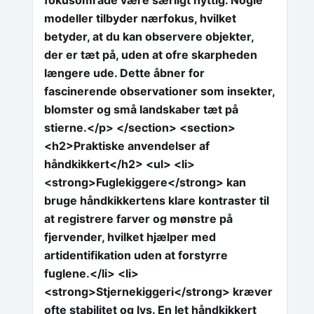
fokusområde være særligt nyttig. Nogle
modeller tilbyder nærfokus, hvilket
betyder, at du kan observere objekter,
der er tæt på, uden at ofre skarpheden
længere ude. Dette åbner for
fascinerende observationer som insekter,
blomster og små landskaber tæt på
stierne.</p> </section> <section>
<h2>Praktiske anvendelser af
håndkikkert</h2> <ul> <li>
<strong>Fuglekiggere</strong> kan
bruge håndkikkertens klare kontraster til
at registrere farver og mønstre på
fjervender, hvilket hjælper med
artidentifikation uden at forstyrre
fuglene.</li> <li>
<strong>Stjernekiggeri</strong> kræver
ofte stabilitet og lys. En let håndkikkert