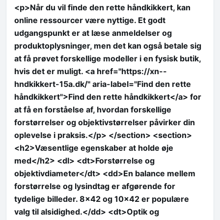
<p>Når du vil finde den rette håndkikkert, kan
online ressourcer være nyttige. Et godt
udgangspunkt er at læse anmeldelser og
produktoplysninger, men det kan også betale sig
at få prøvet forskellige modeller i en fysisk butik,
hvis det er muligt. <a href="https://xn--
hndkikkert-15a.dk/" aria-label="Find den rette
håndkikkert">Find den rette håndkikkert</a> for
at få en forståelse af, hvordan forskellige
forstørrelser og objektivstørrelser påvirker din
oplevelse i praksis.</p> </section> <section>
<h2>Væsentlige egenskaber at holde øje
med</h2> <dl> <dt>Forstørrelse og
objektivdiameter</dt> <dd>En balance mellem
forstørrelse og lysindtag er afgørende for
tydelige billeder. 8×42 og 10×42 er populære
valg til alsidighed.</dd> <dt>Optik og