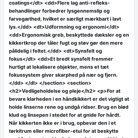
coatings</dt> <dd>Flere lag anti-refleks-
behandlinger forbedrer lysgennemslip og
farvegæthed, hvilket er særligt mærkbart i lavt
lys.</dd> <dt>Udformning og ergonomi</dt>
<dd>Ergonomisk greb, beskyttede dæksler og en
kikkertkrop der tåler fugt og støv gør den mere
pålidelig i feltet.</dd> <dt>Synsfelt og
fokus</dt> <dd>Et bredt synsfelt fremmer
hurtigt at lokalisere objekter, mens et tæt
fokussystem giver skarphed på nær og fjern.
</dd> </dl> </section> <section>
<h2>Vedligeholdelse og pleje</h2> <p>For at
bevare klarheden i en håndkikkert er det vigtigt at
holde linserne rene og undgå ridser. Brug en blød
klud og linsepen i stedet for at gnide for hårdt.
Når kikkerten ikke er i brug, opbevar den i et
tørkitrum eller microfiber-etui for at beskytte