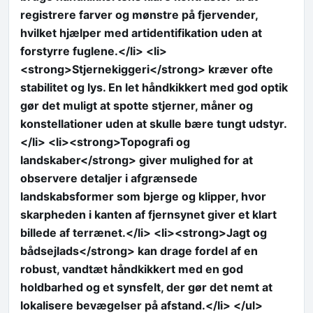
registrere farver og mønstre på fjervender,
hvilket hjælper med artidentifikation uden at
forstyrre fuglene.</li> <li>
<strong>Stjernekiggeri</strong> kræver ofte
stabilitet og lys. En let håndkikkert med god optik
gør det muligt at spotte stjerner, måner og
konstellationer uden at skulle bære tungt udstyr.
</li> <li><strong>Topografi og
landskaber</strong> giver mulighed for at
observere detaljer i afgrænsede
landskabsformer som bjerge og klipper, hvor
skarpheden i kanten af fjernsynet giver et klart
billede af terrænet.</li> <li><strong>Jagt og
bådsejlads</strong> kan drage fordel af en
robust, vandtæt håndkikkert med en god
holdbarhed og et synsfelt, der gør det nemt at
lokalisere bevægelser på afstand.</li> </ul>