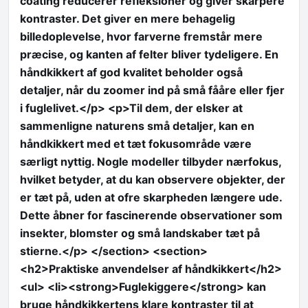
coating reducerer refleksioner og giver skarpere
kontraster. Det giver en mere behagelig
billedoplevelse, hvor farverne fremstår mere
præcise, og kanten af felter bliver tydeligere. En
håndkikkert af god kvalitet beholder også
detaljer, når du zoomer ind på små fååre eller fjer
i fuglelivet.</p> <p>Til dem, der elsker at
sammenligne naturens små detaljer, kan en
håndkikkert med et tæt fokusområde være
særligt nyttig. Nogle modeller tilbyder nærfokus,
hvilket betyder, at du kan observere objekter, der
er tæt på, uden at ofre skarpheden længere ude.
Dette åbner for fascinerende observationer som
insekter, blomster og små landskaber tæt på
stierne.</p> </section> <section>
<h2>Praktiske anvendelser af håndkikkert</h2>
<ul> <li><strong>Fuglekiggere</strong> kan
bruge håndkikkertens klare kontraster til at