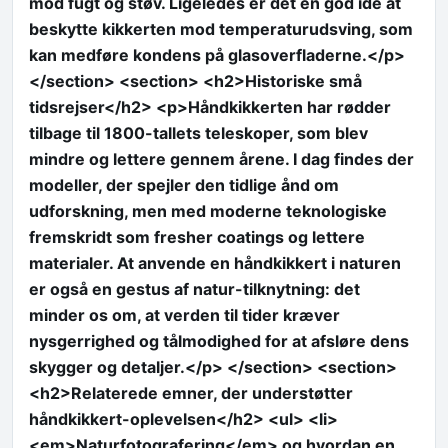
mod fugt og støv. Ligeledes er det en god idé at
beskytte kikkerten mod temperaturudsving, som
kan medføre kondens på glasoverfladerne.</p>
</section> <section> <h2>Historiske små
tidsrejser</h2> <p>Håndkikkerten har rødder
tilbage til 1800-tallets teleskoper, som blev
mindre og lettere gennem årene. I dag findes der
modeller, der spejler den tidlige ånd om
udforskning, men med moderne teknologiske
fremskridt som fresher coatings og lettere
materialer. At anvende en håndkikkert i naturen
er også en gestus af natur-tilknytning: det
minder os om, at verden til tider kræver
nysgerrighed og tålmodighed for at afsløre dens
skygger og detaljer.</p> </section> <section>
<h2>Relaterede emner, der understøtter
håndkikkert-oplevelsen</h2> <ul> <li>
<em>Naturfotografering</em> og hvordan en