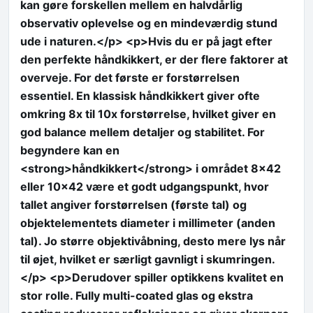
kan gøre forskellen mellem en halvdårlig
observativ oplevelse og en mindeværdig stund
ude i naturen.</p> <p>Hvis du er på jagt efter
den perfekte håndkikkert, er der flere faktorer at
overveje. For det første er forstørrelsen
essentiel. En klassisk håndkikkert giver ofte
omkring 8x til 10x forstørrelse, hvilket giver en
god balance mellem detaljer og stabilitet. For
begyndere kan en
<strong>håndkikkert</strong> i området 8×42
eller 10×42 være et godt udgangspunkt, hvor
tallet angiver forstørrelsen (første tal) og
objektelementets diameter i millimeter (anden
tal). Jo større objektivåbning, desto mere lys når
til øjet, hvilket er særligt gavnligt i skumringen.
</p> <p>Derudover spiller optikkens kvalitet en
stor rolle. Fully multi-coated glas og ekstra