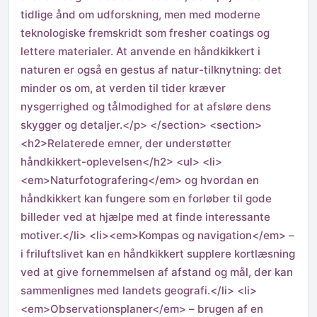
tidlige ånd om udforskning, men med moderne
teknologiske fremskridt som fresher coatings og
lettere materialer. At anvende en håndkikkert i
naturen er også en gestus af natur-tilknytning: det
minder os om, at verden til tider kræver
nysgerrighed og tålmodighed for at afsløre dens
skygger og detaljer.</p> </section> <section>
<h2>Relaterede emner, der understøtter
håndkikkert-oplevelsen</h2> <ul> <li>
<em>Naturfotografering</em> og hvordan en
håndkikkert kan fungere som en forløber til gode
billeder ved at hjælpe med at finde interessante
motiver.</li> <li><em>Kompas og navigation</em> –
i friluftslivet kan en håndkikkert supplere kortlæsning
ved at give fornemmelsen af afstand og mål, der kan
sammenlignes med landets geografi.</li> <li>
<em>Observationsplaner</em> – brugen af en