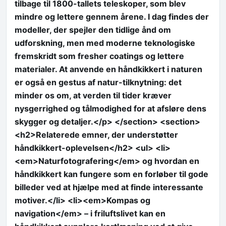
tilbage til 1800-tallets teleskoper, som blev
mindre og lettere gennem årene. I dag findes der
modeller, der spejler den tidlige ånd om
udforskning, men med moderne teknologiske
fremskridt som fresher coatings og lettere
materialer. At anvende en håndkikkert i naturen
er også en gestus af natur-tilknytning: det
minder os om, at verden til tider kræver
nysgerrighed og tålmodighed for at afsløre dens
skygger og detaljer.</p> </section> <section>
<h2>Relaterede emner, der understøtter
håndkikkert-oplevelsen</h2> <ul> <li>
<em>Naturfotografering</em> og hvordan en
håndkikkert kan fungere som en forløber til gode
billeder ved at hjælpe med at finde interessante
motiver.</li> <li><em>Kompas og
navigation</em> – i friluftslivet kan en