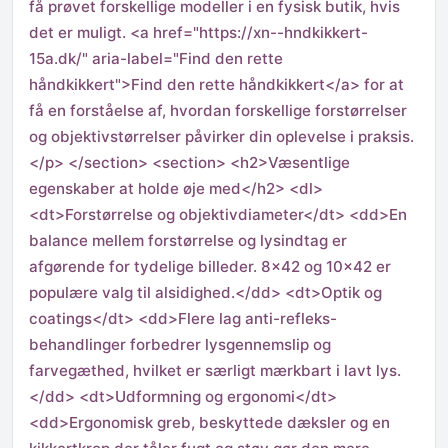
få prøvet forskellige modeller i en fysisk butik, hvis
det er muligt. <a href="https://xn--hndkikkert-
15a.dk/" aria-label="Find den rette
håndkikkert">Find den rette håndkikkert</a> for at
få en forståelse af, hvordan forskellige forstørrelser
og objektivstørrelser påvirker din oplevelse i praksis.
</p> </section> <section> <h2>Væsentlige
egenskaber at holde øje med</h2> <dl>
<dt>Forstørrelse og objektivdiameter</dt> <dd>En
balance mellem forstørrelse og lysindtag er
afgørende for tydelige billeder. 8×42 og 10×42 er
populære valg til alsidighed.</dd> <dt>Optik og
coatings</dt> <dd>Flere lag anti-refleks-
behandlinger forbedrer lysgennemslip og
farvegæthed, hvilket er særligt mærkbart i lavt lys.
</dd> <dt>Udformning og ergonomi</dt>
<dd>Ergonomisk greb, beskyttede dæksler og en