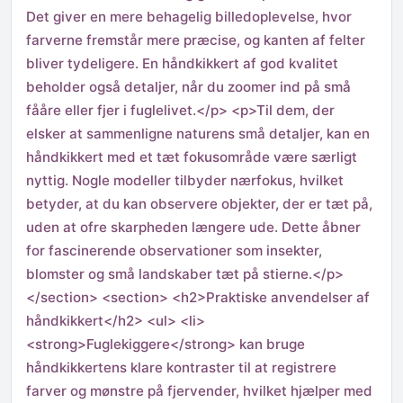
Det giver en mere behagelig billedoplevelse, hvor
farverne fremstår mere præcise, og kanten af felter
bliver tydeligere. En håndkikkert af god kvalitet
beholder også detaljer, når du zoomer ind på små
fååre eller fjer i fuglelivet.</p> <p>Til dem, der
elsker at sammenligne naturens små detaljer, kan en
håndkikkert med et tæt fokusområde være særligt
nyttig. Nogle modeller tilbyder nærfokus, hvilket
betyder, at du kan observere objekter, der er tæt på,
uden at ofre skarpheden længere ude. Dette åbner
for fascinerende observationer som insekter,
blomster og små landskaber tæt på stierne.</p>
</section> <section> <h2>Praktiske anvendelser af
håndkikkert</h2> <ul> <li>
<strong>Fuglekiggere</strong> kan bruge
håndkikkertens klare kontraster til at registrere
farver og mønstre på fjervender, hvilket hjælper med