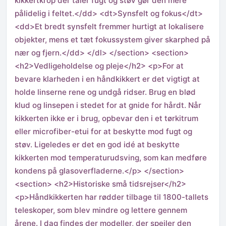
kikkertkrop der tåler fugt og støv gør den mere
pålidelig i feltet.</dd> <dt>Synsfelt og fokus</dt>
<dd>Et bredt synsfelt fremmer hurtigt at lokalisere
objekter, mens et tæt fokussystem giver skarphed på
nær og fjern.</dd> </dl> </section> <section>
<h2>Vedligeholdelse og pleje</h2> <p>For at
bevare klarheden i en håndkikkert er det vigtigt at
holde linserne rene og undgå ridser. Brug en blød
klud og linsepen i stedet for at gnide for hårdt. Når
kikkerten ikke er i brug, opbevar den i et tørkitrum
eller microfiber-etui for at beskytte mod fugt og
støv. Ligeledes er det en god idé at beskytte
kikkerten mod temperaturudsving, som kan medføre
kondens på glasoverfladerne.</p> </section>
<section> <h2>Historiske små tidsrejser</h2>
<p>Håndkikkerten har rødder tilbage til 1800-tallets
teleskoper, som blev mindre og lettere gennem
årene. I dag findes der modeller, der spejler den