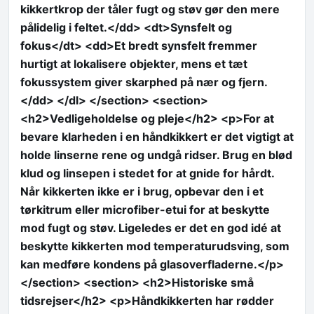
kikkertkrop der tåler fugt og støv gør den mere
pålidelig i feltet.</dd> <dt>Synsfelt og
fokus</dt> <dd>Et bredt synsfelt fremmer
hurtigt at lokalisere objekter, mens et tæt
fokussystem giver skarphed på nær og fjern.
</dd> </dl> </section> <section>
<h2>Vedligeholdelse og pleje</h2> <p>For at
bevare klarheden i en håndkikkert er det vigtigt at
holde linserne rene og undgå ridser. Brug en blød
klud og linsepen i stedet for at gnide for hårdt.
Når kikkerten ikke er i brug, opbevar den i et
tørkitrum eller microfiber-etui for at beskytte
mod fugt og støv. Ligeledes er det en god idé at
beskytte kikkerten mod temperaturudsving, som
kan medføre kondens på glasoverfladerne.</p>
</section> <section> <h2>Historiske små
tidsrejser</h2> <p>Håndkikkerten har rødder