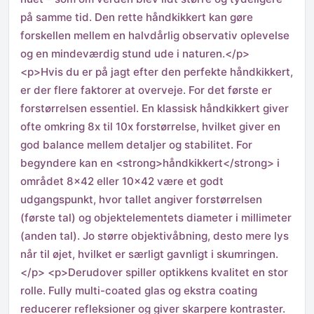
på samme tid. Den rette håndkikkert kan gøre
forskellen mellem en halvdårlig observativ oplevelse
og en mindeværdig stund ude i naturen.</p>
<p>Hvis du er på jagt efter den perfekte håndkikkert,
er der flere faktorer at overveje. For det første er
forstørrelsen essentiel. En klassisk håndkikkert giver
ofte omkring 8x til 10x forstørrelse, hvilket giver en
god balance mellem detaljer og stabilitet. For
begyndere kan en <strong>håndkikkert</strong> i
området 8×42 eller 10×42 være et godt
udgangspunkt, hvor tallet angiver forstørrelsen
(første tal) og objektelementets diameter i millimeter
(anden tal). Jo større objektivåbning, desto mere lys
når til øjet, hvilket er særligt gavnligt i skumringen.
</p> <p>Derudover spiller optikkens kvalitet en stor
rolle. Fully multi-coated glas og ekstra coating
reducerer refleksioner og giver skarpere kontraster.