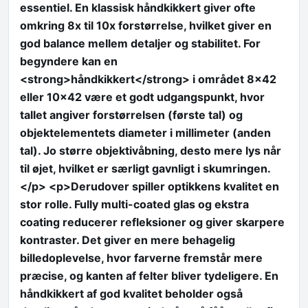
essentiel. En klassisk håndkikkert giver ofte
omkring 8x til 10x forstørrelse, hvilket giver en
god balance mellem detaljer og stabilitet. For
begyndere kan en
<strong>håndkikkert</strong> i området 8×42
eller 10×42 være et godt udgangspunkt, hvor
tallet angiver forstørrelsen (første tal) og
objektelementets diameter i millimeter (anden
tal). Jo større objektivåbning, desto mere lys når
til øjet, hvilket er særligt gavnligt i skumringen.
</p> <p>Derudover spiller optikkens kvalitet en
stor rolle. Fully multi-coated glas og ekstra
coating reducerer refleksioner og giver skarpere
kontraster. Det giver en mere behagelig
billedoplevelse, hvor farverne fremstår mere
præcise, og kanten af felter bliver tydeligere. En
håndkikkert af god kvalitet beholder også