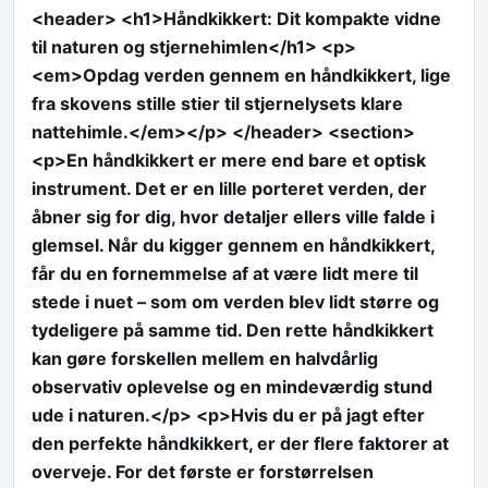
<header> <h1>Håndkikkert: Dit kompakte vidne
til naturen og stjernehimlen</h1> <p>
<em>Opdag verden gennem en håndkikkert, lige
fra skovens stille stier til stjernelysets klare
nattehimle.</em></p> </header> <section>
<p>En håndkikkert er mere end bare et optisk
instrument. Det er en lille porteret verden, der
åbner sig for dig, hvor detaljer ellers ville falde i
glemsel. Når du kigger gennem en håndkikkert,
får du en fornemmelse af at være lidt mere til
stede i nuet – som om verden blev lidt større og
tydeligere på samme tid. Den rette håndkikkert
kan gøre forskellen mellem en halvdårlig
observativ oplevelse og en mindeværdig stund
ude i naturen.</p> <p>Hvis du er på jagt efter
den perfekte håndkikkert, er der flere faktorer at
overveje. For det første er forstørrelsen