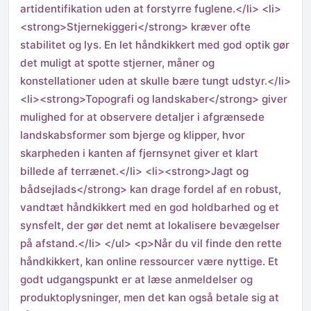
artidentifikation uden at forstyrre fuglene.</li> <li>
<strong>Stjernekiggeri</strong> kræver ofte
stabilitet og lys. En let håndkikkert med god optik gør
det muligt at spotte stjerner, måner og
konstellationer uden at skulle bære tungt udstyr.</li>
<li><strong>Topografi og landskaber</strong> giver
mulighed for at observere detaljer i afgrænsede
landskabsformer som bjerge og klipper, hvor
skarpheden i kanten af fjernsynet giver et klart
billede af terrænet.</li> <li><strong>Jagt og
bådsejlads</strong> kan drage fordel af en robust,
vandtæt håndkikkert med en god holdbarhed og et
synsfelt, der gør det nemt at lokalisere bevægelser
på afstand.</li> </ul> <p>Når du vil finde den rette
håndkikkert, kan online ressourcer være nyttige. Et
godt udgangspunkt er at læse anmeldelser og
produktoplysninger, men det kan også betale sig at