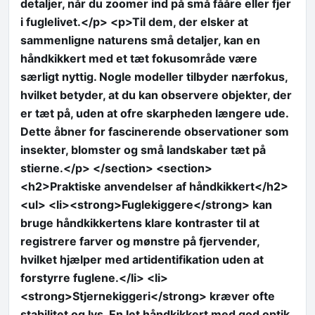
detaljer, når du zoomer ind på små fååre eller fjer
i fuglelivet.</p> <p>Til dem, der elsker at
sammenligne naturens små detaljer, kan en
håndkikkert med et tæt fokusområde være
særligt nyttig. Nogle modeller tilbyder nærfokus,
hvilket betyder, at du kan observere objekter, der
er tæt på, uden at ofre skarpheden længere ude.
Dette åbner for fascinerende observationer som
insekter, blomster og små landskaber tæt på
stierne.</p> </section> <section>
<h2>Praktiske anvendelser af håndkikkert</h2>
<ul> <li><strong>Fuglekiggere</strong> kan
bruge håndkikkertens klare kontraster til at
registrere farver og mønstre på fjervender,
hvilket hjælper med artidentifikation uden at
forstyrre fuglene.</li> <li>
<strong>Stjernekiggeri</strong> kræver ofte
stabilitet og lys. En let håndkikkert med god optik