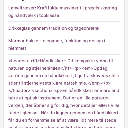
Lamelfræser: Kraftfulde maskiner til præcis skæring
og håndværk i topklasse
Drikkeglas gennem tradition og tagechrænk
Marmor bakke – elegance, funktion og design i
hjemmet
<header> <h1>Håndkikkert: Dit kompakte vidne til
naturen og stjernehimlen</h1> <p><em>Opdag
verden gennem en håndkikkert, lige fra skovens stille
stier til stjernelysets klare nattehimle.</em></p>
</header> <section> <p>En håndkikkert er mere end
bare et optisk instrument. Det er en lille porteret
verden, der åbner sig for dig, hvor detaljer ellers ville
falde i glemsel. Når du kigger gennem en håndkikkert,
får du en fornemmelse af at være lidt mere til stede i
nuet – som om verden blev lidt større og tydeligere