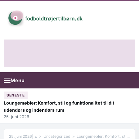
Skip to content
Menu
SENESTE
Loungemøbler: Komfort, stil og funktionalitet til dit
udendørs og indendørs rum
25. juni 2026
25. juni 2026
⌂
Uncategorized
Loungemøbler: Komfort, stil og funktionalitet til dit udendørs og indendørs rum