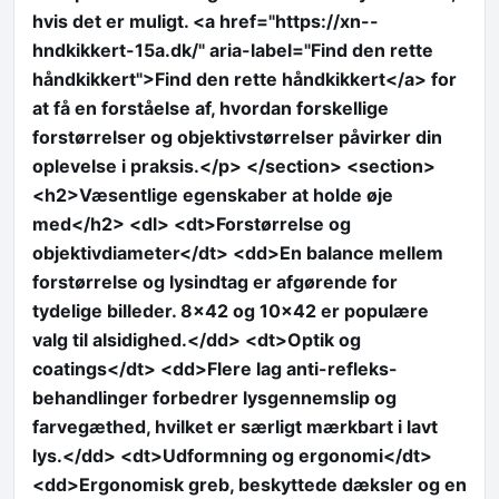
hvis det er muligt. <a href="https://xn--
hndkikkert-15a.dk/" aria-label="Find den rette
håndkikkert">Find den rette håndkikkert</a> for
at få en forståelse af, hvordan forskellige
forstørrelser og objektivstørrelser påvirker din
oplevelse i praksis.</p> </section> <section>
<h2>Væsentlige egenskaber at holde øje
med</h2> <dl> <dt>Forstørrelse og
objektivdiameter</dt> <dd>En balance mellem
forstørrelse og lysindtag er afgørende for
tydelige billeder. 8×42 og 10×42 er populære
valg til alsidighed.</dd> <dt>Optik og
coatings</dt> <dd>Flere lag anti-refleks-
behandlinger forbedrer lysgennemslip og
farvegæthed, hvilket er særligt mærkbart i lavt
lys.</dd> <dt>Udformning og ergonomi</dt>
<dd>Ergonomisk greb, beskyttede dæksler og en