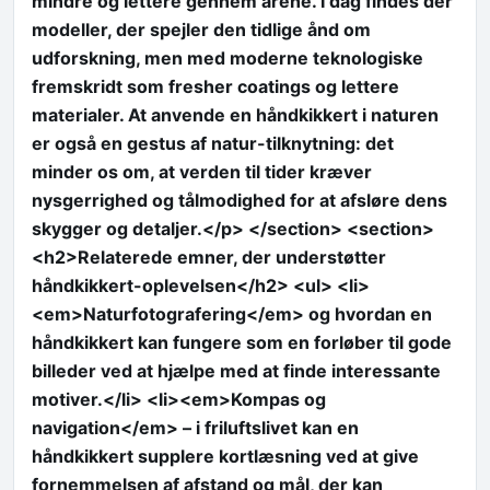
mindre og lettere gennem årene. I dag findes der
modeller, der spejler den tidlige ånd om
udforskning, men med moderne teknologiske
fremskridt som fresher coatings og lettere
materialer. At anvende en håndkikkert i naturen
er også en gestus af natur-tilknytning: det
minder os om, at verden til tider kræver
nysgerrighed og tålmodighed for at afsløre dens
skygger og detaljer.</p> </section> <section>
<h2>Relaterede emner, der understøtter
håndkikkert-oplevelsen</h2> <ul> <li>
<em>Naturfotografering</em> og hvordan en
håndkikkert kan fungere som en forløber til gode
billeder ved at hjælpe med at finde interessante
motiver.</li> <li><em>Kompas og
navigation</em> – i friluftslivet kan en
håndkikkert supplere kortlæsning ved at give
fornemmelsen af afstand og mål, der kan