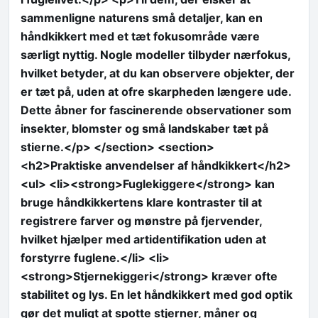
sammenligne naturens små detaljer, kan en
håndkikkert med et tæt fokusområde være
særligt nyttig. Nogle modeller tilbyder nærfokus,
hvilket betyder, at du kan observere objekter, der
er tæt på, uden at ofre skarpheden længere ude.
Dette åbner for fascinerende observationer som
insekter, blomster og små landskaber tæt på
stierne.</p> </section> <section>
<h2>Praktiske anvendelser af håndkikkert</h2>
<ul> <li><strong>Fuglekiggere</strong> kan
bruge håndkikkertens klare kontraster til at
registrere farver og mønstre på fjervender,
hvilket hjælper med artidentifikation uden at
forstyrre fuglene.</li> <li>
<strong>Stjernekiggeri</strong> kræver ofte
stabilitet og lys. En let håndkikkert med god optik
gør det muligt at spotte stjerner, måner og