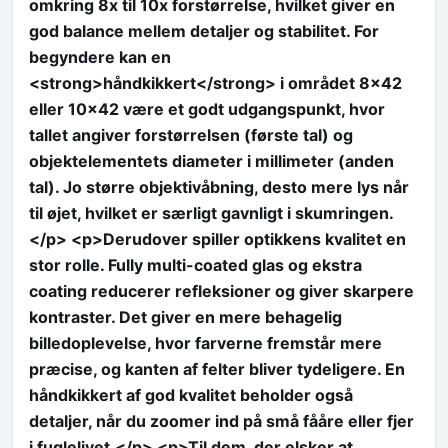
omkring 8x til 10x forstørrelse, hvilket giver en
god balance mellem detaljer og stabilitet. For
begyndere kan en
<strong>håndkikkert</strong> i området 8×42
eller 10×42 være et godt udgangspunkt, hvor
tallet angiver forstørrelsen (første tal) og
objektelementets diameter i millimeter (anden
tal). Jo større objektivåbning, desto mere lys når
til øjet, hvilket er særligt gavnligt i skumringen.
</p> <p>Derudover spiller optikkens kvalitet en
stor rolle. Fully multi-coated glas og ekstra
coating reducerer refleksioner og giver skarpere
kontraster. Det giver en mere behagelig
billedoplevelse, hvor farverne fremstår mere
præcise, og kanten af felter bliver tydeligere. En
håndkikkert af god kvalitet beholder også
detaljer, når du zoomer ind på små fååre eller fjer
i fuglelivet.</p> <p>Til dem, der elsker at