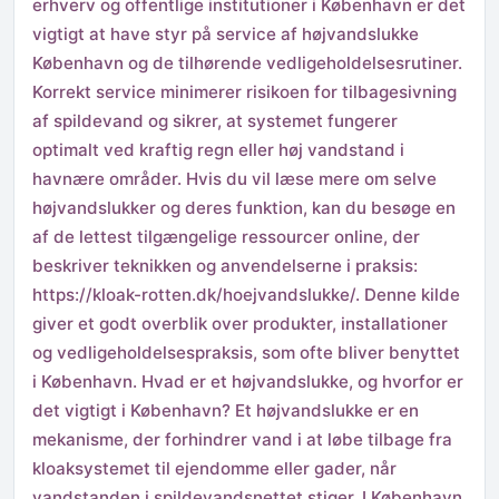
erhverv og offentlige institutioner i København er det
vigtigt at have styr på service af højvandslukke
København og de tilhørende vedligeholdelsesrutiner.
Korrekt service minimerer risikoen for tilbagesivning
af spildevand og sikrer, at systemet fungerer
optimalt ved kraftig regn eller høj vandstand i
havnære områder. Hvis du vil læse mere om selve
højvandslukker og deres funktion, kan du besøge en
af de lettest tilgængelige ressourcer online, der
beskriver teknikken og anvendelserne i praksis:
https://kloak-rotten.dk/hoejvandslukke/. Denne kilde
giver et godt overblik over produkter, installationer
og vedligeholdelsespraksis, som ofte bliver benyttet
i København. Hvad er et højvandslukke, og hvorfor er
det vigtigt i København? Et højvandslukke er en
mekanisme, der forhindrer vand i at løbe tilbage fra
kloaksystemet til ejendomme eller gader, når
vandstanden i spildevandsnettet stiger. I København,