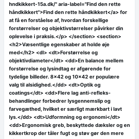
hndkikkert-15a.dk/" aria-label="Find den rette
håndkikkert">Find den rette håndkikkert</a> for
at få en forståelse af, hvordan forskellige
forstørrelser og objektivstørrelser påvirker din
oplevelse i praksis.</p> </section> <section>
<h2>Væsentlige egenskaber at holde øje
med</h2> <dl> <dt>Forstørrelse og
objektivdiameter</dt> <dd>En balance mellem
forstørrelse og lysindtag er afgørende for
tydelige billeder. 8×42 og 10×42 er populære
valg til alsidighed.</dd> <dt>Optik og
coatings</dt> <dd>Flere lag anti-refleks-
behandlinger forbedrer lysgennemslip og
farvegæthed, hvilket er særligt mærkbart i lavt
lys.</dd> <dt>Udformning og ergonomi</dt>
<dd>Ergonomisk greb, beskyttede dæksler og en
kikkertkrop der tåler fugt og støv gør den mere