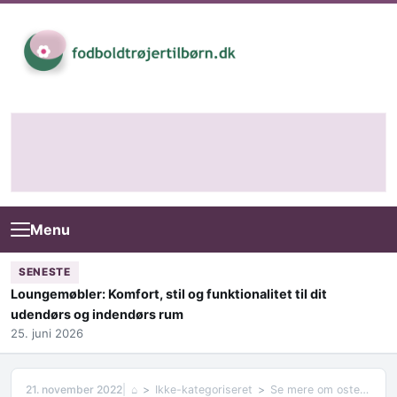
Skip to content
Menu
SENESTE
Loungemøbler: Komfort, stil og funktionalitet til dit
udendørs og indendørs rum
25. juni 2026
21. november 2022
⌂
Ikke-kategoriseret
Se mere om osteopati til børn