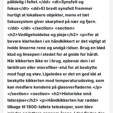
pålidelig i feltet.</dd> <dt>Synsfelt og
fokus</dt> <dd>Et bredt synsfelt fremmer
hurtigt at lokalisere objekter, mens et tæt
fokussystem giver skarphed på nær og fjern.
</dd> </dl> </section> <section>
<h2>Vedligeholdelse og pleje</h2> <p>For at
bevare klarheden i en håndkikkert er det vigtigt at
holde linserne rene og undgå ridser. Brug en blød
klud og linsepen i stedet for at gnide for hårdt.
Når kikkerten ikke er i brug, opbevar den i et
tørkitrum eller microfiber-etui for at beskytte
mod fugt og støv. Ligeledes er det en god idé at
beskytte kikkerten mod temperaturudsving, som
kan medføre kondens på glasoverfladerne.</p>
</section> <section> <h2>Historiske små
tidsrejser</h2> <p>Håndkikkerten har rødder
tilbage til 1800-tallets teleskoper, som blev