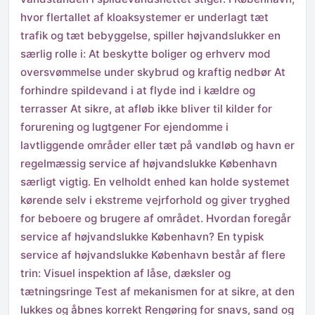
hvor flertallet af kloaksystemer er underlagt tæt
trafik og tæt bebyggelse, spiller højvandslukker en
særlig rolle i: At beskytte boliger og erhverv mod
oversvømmelse under skybrud og kraftig nedbør At
forhindre spildevand i at flyde ind i kældre og
terrasser At sikre, at afløb ikke bliver til kilder for
forurening og lugtgener For ejendomme i
lavtliggende områder eller tæt på vandløb og havn er
regelmæssig service af højvandslukke København
særligt vigtig. En velholdt enhed kan holde systemet
kørende selv i ekstreme vejrforhold og giver tryghed
for beboere og brugere af området. Hvordan foregår
service af højvandslukke København? En typisk
service af højvandslukke København består af flere
trin: Visuel inspektion af låse, dæksler og
tætningsringe Test af mekanismen for at sikre, at den
lukkes og åbnes korrekt Rengøring for snavs, sand og