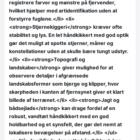
registrere farver og mønstre på fjervender,
hvilket hjælper med artidentifikation uden at
forstyrre fuglene.</li> <li>
<strong>Stjernekiggeri</strong> kræver ofte
stabilitet og lys. En let håndkikkert med god optik
gør det muligt at spotte stjerner, måner og
konstellationer uden at skulle bære tungt udstyr.
</li> <li><strong>Topografi og
landskaber</strong> giver mulighed for at
observere detaljer i afgrænsede
landskabsformer som bjerge og klipper, hvor
skarpheden i kanten af fjernsynet giver et klart
billede af terrænet.</li> <li><strong>Jagt og
bådsejlads</strong> kan drage fordel af en
robust, vandtæt håndkikkert med en god
holdbarhed og et synsfelt, der gør det nemt at
lokalisere bevægelser på afstand.</li> </ul>