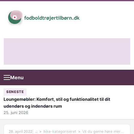
Skip to content
Menu
SENESTE
Loungemøbler: Komfort, stil og funktionalitet til dit
udendørs og indendørs rum
25. juni 2026
28. april 2022
⌂
Ikke-kategoriseret
Vil du gerne høre mere om nyt badeværelse pris?