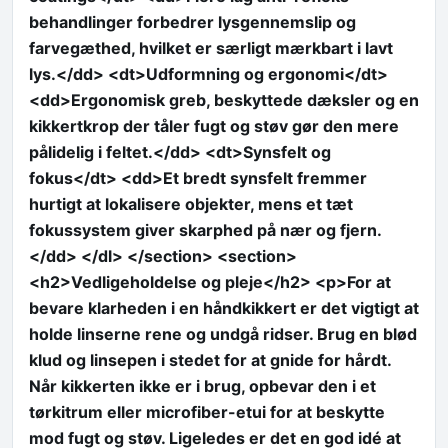
behandlinger forbedrer lysgennemslip og
farvegæthed, hvilket er særligt mærkbart i lavt
lys.</dd> <dt>Udformning og ergonomi</dt>
<dd>Ergonomisk greb, beskyttede dæksler og en
kikkertkrop der tåler fugt og støv gør den mere
pålidelig i feltet.</dd> <dt>Synsfelt og
fokus</dt> <dd>Et bredt synsfelt fremmer
hurtigt at lokalisere objekter, mens et tæt
fokussystem giver skarphed på nær og fjern.
</dd> </dl> </section> <section>
<h2>Vedligeholdelse og pleje</h2> <p>For at
bevare klarheden i en håndkikkert er det vigtigt at
holde linserne rene og undgå ridser. Brug en blød
klud og linsepen i stedet for at gnide for hårdt.
Når kikkerten ikke er i brug, opbevar den i et
tørkitrum eller microfiber-etui for at beskytte
mod fugt og støv. Ligeledes er det en god idé at