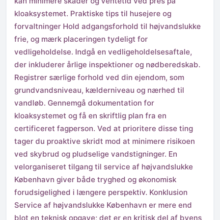
kan minimere skader og ventetid ved pres på
kloaksystemet. Praktiske tips til husejere og
forvaltninger Hold adgangsforhold til højvandslukke
frie, og mærk placeringen tydeligt for
vedligeholdelse. Indgå en vedligeholdelsesaftale,
der inkluderer årlige inspektioner og nødberedskab.
Registrer særlige forhold ved din ejendom, som
grundvandsniveau, kælderniveau og nærhed til
vandløb. Gennemgå dokumentation for
kloaksystemet og få en skriftlig plan fra en
certificeret fagperson. Ved at prioritere disse ting
tager du proaktive skridt mod at minimere risikoen
ved skybrud og pludselige vandstigninger. En
velorganiseret tilgang til service af højvandslukke
København giver både tryghed og økonomisk
forudsigelighed i længere perspektiv. Konklusion
Service af højvandslukke København er mere end
blot en teknisk opgave; det er en kritisk del af byens