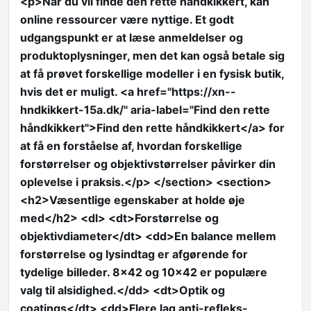
<p>Når du vil finde den rette håndkikkert, kan
online ressourcer være nyttige. Et godt
udgangspunkt er at læse anmeldelser og
produktoplysninger, men det kan også betale sig
at få prøvet forskellige modeller i en fysisk butik,
hvis det er muligt. <a href="https://xn--
hndkikkert-15a.dk/" aria-label="Find den rette
håndkikkert">Find den rette håndkikkert</a> for
at få en forståelse af, hvordan forskellige
forstørrelser og objektivstørrelser påvirker din
oplevelse i praksis.</p> </section> <section>
<h2>Væsentlige egenskaber at holde øje
med</h2> <dl> <dt>Forstørrelse og
objektivdiameter</dt> <dd>En balance mellem
forstørrelse og lysindtag er afgørende for
tydelige billeder. 8×42 og 10×42 er populære
valg til alsidighed.</dd> <dt>Optik og
coatings</dt> <dd>Flere lag anti-refleks-