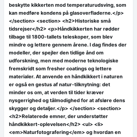
beskytte kikkerten mod temperaturudsving, som
kan medføre kondens på glasoverfladerne.</p>
</section> <section> <h2>Historiske små
tidsrejser</h2> <p>Håndkikkerten har rødder
tilbage til 1800-tallets teleskoper, som blev
mindre og lettere gennem årene. I dag findes der
modeller, der spejler den tidlige ånd om
udforskning, men med moderne teknologiske
fremskridt som fresher coatings og lettere
materialer. At anvende en håndkikkert i naturen
er også en gestus af natur-tilknytning: det
minder os om, at verden til tider kræver
nysgerrighed og tålmodighed for at afsløre dens
skygger og detaljer.</p> </section> <section>
<h2>Relaterede emner, der understøtter
håndkikkert-oplevelsen</h2> <ul> <li>
<em>Naturfotografering</em> og hvordan en