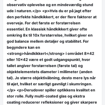
observativ oplevelse og en mindeværdig stund
ude i naturen.</p> <p>Hvis du er på jagt efter
den perfekte håndkikkert, er der flere faktorer at
overveje. For det første er forstørrelsen
essentiel. En klassisk håndkikkert giver ofte
omkring 8x til 10x forstørrelse, hvilket giver en
god balance mellem detaljer og stabilitet. For
begyndere kan en
<strong>håndkikkert</strong> i området 8×42
eller 10×42 være et godt udgangspunkt, hvor
tallet angiver forstørrelsen (første tal) og
objektelementets diameter i millimeter (anden
tal). Jo større objektivåbning, desto mere lys når
til øjet, hvilket er særligt gavnligt i skumringen.
</p> <p>Derudover spiller optikkens kvalitet en
stor rolle. Fully multi-coated glas og ekstra
coating reducerer refleksioner og giver skarpere