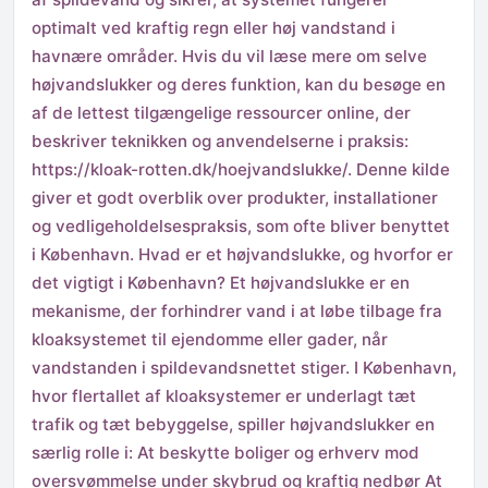
optimalt ved kraftig regn eller høj vandstand i
havnære områder. Hvis du vil læse mere om selve
højvandslukker og deres funktion, kan du besøge en
af de lettest tilgængelige ressourcer online, der
beskriver teknikken og anvendelserne i praksis:
https://kloak-rotten.dk/hoejvandslukke/. Denne kilde
giver et godt overblik over produkter, installationer
og vedligeholdelsespraksis, som ofte bliver benyttet
i København. Hvad er et højvandslukke, og hvorfor er
det vigtigt i København? Et højvandslukke er en
mekanisme, der forhindrer vand i at løbe tilbage fra
kloaksystemet til ejendomme eller gader, når
vandstanden i spildevandsnettet stiger. I København,
hvor flertallet af kloaksystemer er underlagt tæt
trafik og tæt bebyggelse, spiller højvandslukker en
særlig rolle i: At beskytte boliger og erhverv mod
oversvømmelse under skybrud og kraftig nedbør At