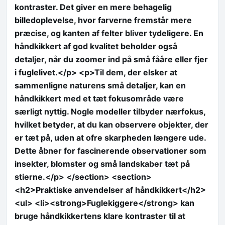
kontraster. Det giver en mere behagelig
billedoplevelse, hvor farverne fremstår mere
præcise, og kanten af felter bliver tydeligere. En
håndkikkert af god kvalitet beholder også
detaljer, når du zoomer ind på små fååre eller fjer
i fuglelivet.</p> <p>Til dem, der elsker at
sammenligne naturens små detaljer, kan en
håndkikkert med et tæt fokusområde være
særligt nyttig. Nogle modeller tilbyder nærfokus,
hvilket betyder, at du kan observere objekter, der
er tæt på, uden at ofre skarpheden længere ude.
Dette åbner for fascinerende observationer som
insekter, blomster og små landskaber tæt på
stierne.</p> </section> <section>
<h2>Praktiske anvendelser af håndkikkert</h2>
<ul> <li><strong>Fuglekiggere</strong> kan
bruge håndkikkertens klare kontraster til at