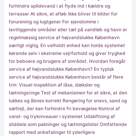
forhindre spildevand i at flyde ind i kældre og
terrasser At sikre, at afløb ikke bliver til kilder for
forurening og lugtgener For ejendomme i
lavtliggende områder eller tæt på vandløb og havn er
regelmæssig service af højvandslukke København
særligt vigtig. En velholdt enhed kan holde systemet
kørende selv i ekstreme vejrforhold og giver tryghed
for beboere og brugere af området. Hvordan foregår
service af højvandslukke København? En typisk
service af højvandslukke København består af flere
trin: Visuel inspektion af låse, dæksler og
tætningsringe Test af mekanismen for at sikre, at den
lukkes og åbnes korrekt Rengøring for snavs, sand og
sættejl, der kan forhindre fri bevægelse Kontrol af
vand- og trykniveauer i systemet Udskiftning af
sliddele som pakninger og tætningslister Omfattende
rapport med anbefalinger til yderligere