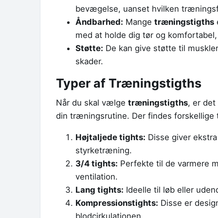
bevægelse, uanset hvilken trænings
Åndbarhed:
Mange
træningstigths
e
med at holde dig tør og komfortabel
Støtte:
De kan give støtte til muskle
skader.
Typer af Træningstigths
Når du skal vælge
træningstigths
, er det
din træningsrutine. Der findes forskellige 
Højtaljede tights:
Disse giver ekstra 
styrketræning.
3/4 tights:
Perfekte til de varmere m
ventilation.
Lang tights:
Ideelle til løb eller uden
Kompressionstights:
Disse er design
blodcirkulationen.