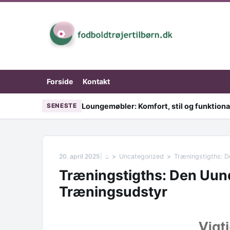
Skip to content
Forside
Kontakt
Loungemøbler: Komfort, stil og funktional
SENESTE
20. april 2025
⌂
Uncategorized
Træningstigths: D
Træningstigths: Den Uund
Træningsudstyr