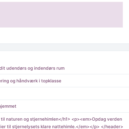
l dit udendørs og indendørs rum
æring og håndværk i topklasse
 hjemmet
 til naturen og stjernehimlen</h1> <p><em>Opdag verden
tier til stjernelysets klare nattehimle.</em></p> </header>