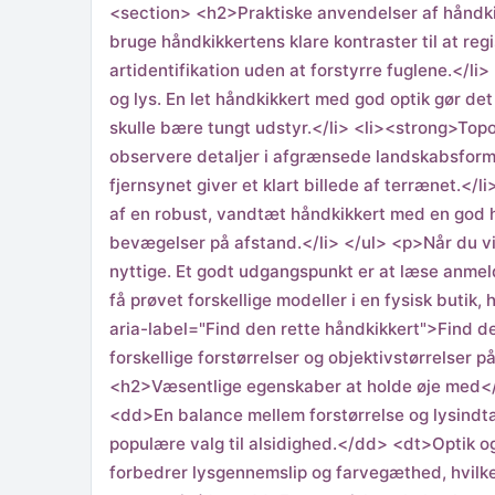
<section> <h2>Praktiske anvendelser af håndk
bruge håndkikkertens klare kontraster til at reg
artidentifikation uden at forstyrre fuglene.</li
og lys. En let håndkikkert med god optik gør det
skulle bære tungt udstyr.</li> <li><strong>Top
observere detaljer i afgrænsede landskabsforme
fjernsynet giver et klart billede af terrænet.<
af en robust, vandtæt håndkikkert med en god ho
bevægelser på afstand.</li> </ul> <p>Når du vi
nyttige. Et godt udgangspunkt er at læse anmel
få prøvet forskellige modeller i en fysisk butik,
aria-label="Find den rette håndkikkert">Find de
forskellige forstørrelser og objektivstørrelser 
<h2>Væsentlige egenskaber at holde øje med</
<dd>En balance mellem forstørrelse og lysindta
populære valg til alsidighed.</dd> <dt>Optik o
forbedrer lysgennemslip og farvegæthed, hvilke