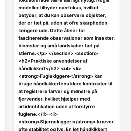
fokusområde være særligt nyttig. Nogle
modeller tilbyder nærfokus, hvilket
betyder, at du kan observere objekter,
der er tæt på, uden at ofre skarpheden
længere ude. Dette åbner for
fascinerende observationer som insekter,
blomster og små landskaber tæt på
stierne.</p> </section> <section>
<h2>Praktiske anvendelser af
håndkikkert</h2> <ul> <li>
<strong>Fuglekiggere</strong> kan
bruge håndkikkertens klare kontraster til
at registrere farver og mønstre på
fjervender, hvilket hjælper med
artidentifikation uden at forstyrre
fuglene.</li> <li>
<strong>Stjernekiggeri</strong> kræver
ofte stabilitet og lys. En let håndkikkert