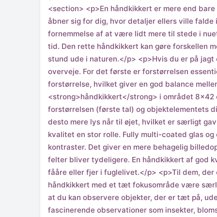
<section> <p>En håndkikkert er mere end bare et
åbner sig for dig, hvor detaljer ellers ville fal
fornemmelse af at være lidt mere til stede i nu
tid. Den rette håndkikkert kan gøre forskellen 
stund ude i naturen.</p> <p>Hvis du er på jagt e
overveje. For det første er forstørrelsen essenti
forstørrelse, hvilket giver en god balance melle
<strong>håndkikkert</strong> i området 8×42 e
forstørrelsen (første tal) og objektelementets di
desto mere lys når til øjet, hvilket er særligt 
kvalitet en stor rolle. Fully multi-coated glas o
kontraster. Det giver en mere behagelig billedo
felter bliver tydeligere. En håndkikkert af god 
fååre eller fjer i fuglelivet.</p> <p>Til dem, d
håndkikkert med et tæt fokusområde være særlig
at du kan observere objekter, der er tæt på, ud
fascinerende observationer som insekter, blom