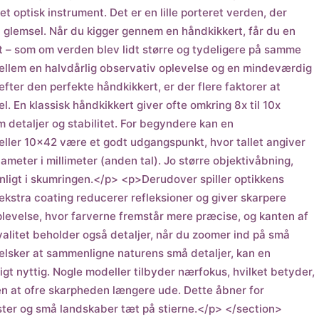
 optisk instrument. Det er en lille porteret verden, der
de i glemsel. Når du kigger gennem en håndkikkert, får du en
et – som om verden blev lidt større og tydeligere på samme
mellem en halvdårlig observativ oplevelse og en mindeværdig
fter den perfekte håndkikkert, er der flere faktorer at
el. En klassisk håndkikkert giver ofte omkring 8x til 10x
m detaljer og stabilitet. For begyndere kan en
ller 10×42 være et godt udgangspunkt, hvor tallet angiver
ameter i millimeter (anden tal). Jo større objektivåbning,
gavnligt i skumringen.</p> <p>Derudover spiller optikkens
g ekstra coating reducerer refleksioner og giver skarpere
plevelse, hvor farverne fremstår mere præcise, og kanten af
kvalitet beholder også detaljer, når du zoomer ind på små
er elsker at sammenligne naturens små detaljer, kan en
t nyttig. Nogle modeller tilbyder nærfokus, hvilket betyder,
en at ofre skarpheden længere ude. Dette åbner for
ster og små landskaber tæt på stierne.</p> </section>