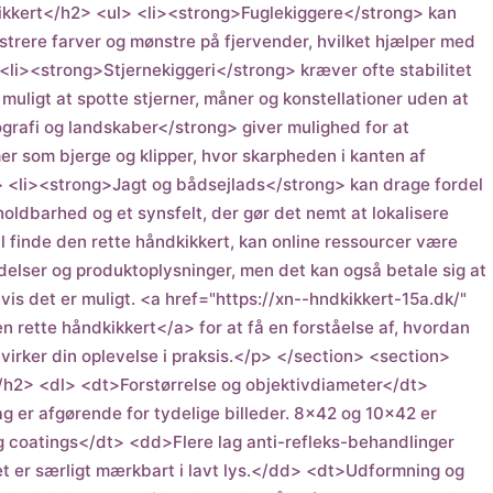
ikkert</h2> <ul> <li><strong>Fuglekiggere</strong> kan
istrere farver og mønstre på fjervender, hvilket hjælper med
> <li><strong>Stjernekiggeri</strong> kræver ofte stabilitet
 muligt at spotte stjerner, måner og konstellationer uden at
ografi og landskaber</strong> giver mulighed for at
r som bjerge og klipper, hvor skarpheden i kanten af
/li> <li><strong>Jagt og bådsejlads</strong> kan drage fordel
ldbarhed og et synsfelt, der gør det nemt at lokalisere
l finde den rette håndkikkert, kan online ressourcer være
delser og produktoplysninger, men det kan også betale sig at
 hvis det er muligt. <a href="https://xn--hndkikkert-15a.dk/"
n rette håndkikkert</a> for at få en forståelse af, hvordan
påvirker din oplevelse i praksis.</p> </section> <section>
h2> <dl> <dt>Forstørrelse og objektivdiameter</dt>
g er afgørende for tydelige billeder. 8×42 og 10×42 er
g coatings</dt> <dd>Flere lag anti-refleks-behandlinger
t er særligt mærkbart i lavt lys.</dd> <dt>Udformning og