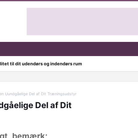
itet til dit udendørs og indendørs rum
en Uundgåelige Del af Dit Træningsudstyr
gåelige Del af Dit