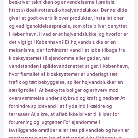
beskriver teknikken og anvendelserne i praksis:
https://kloak-rotten.dk/hoejvandslukke/. Denne kilde
giver et godt overblik over produkter, installationer
og vedligeholdelsespraksis, som ofte bliver benyttet
i København. Hvad er et højvandslukke, og hvorfor er
det vigtigt i København? Et højvandslukke er en
mekanisme, der forhindrer vand i at løbe tilbage fra
kloaksystemet til ejendomme eller gader, når
vandstanden i spildevandsnettet stiger. I København,
hvor flertallet af kloaksystemer er underlagt tæt
trafik og tæt bebyggelse, spiller højvandslukker en
særlig rolle i: At beskytte boliger og erhverv mod
oversvømmelse under skybrud og kraftig nedbør At
forhindre spildevand i at flyde ind i kældre og
terrasser At sikre, at afløb ikke bliver til kilder for
forurening og lugtgener For ejendomme i
lavtliggende områder eller tæt på vandløb og havn er