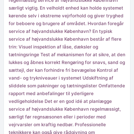
regelmæssig service af højvandslukke København
særligt vigtig. En velholdt enhed kan holde systemet
kørende selv i ekstreme vejrforhold og giver tryghed
for beboere og brugere af området. Hvordan foregår
service af højvandslukke København? En typisk
service af højvandslukke København består af flere
trin: Visuel inspektion af låse, dæksler og
tætningsringe Test af mekanismen for at sikre, at den
lukkes og åbnes korrekt Rengøring for snavs, sand og
sættejl, der kan forhindre fri bevægelse Kontrol af
vand- og trykniveauer i systemet Udskiftning af
sliddele som pakninger og tætningslister Omfattende
rapport med anbefalinger til yderligere
vedligeholdelse Det er en god idé at planlægge
service af højvandslukke København regelmæssigt,
særligt før regnsæsonen eller i perioder med
vejrvarsler om kraftig nedbør. Professionelle
teknikkere kan også give rådgivning om