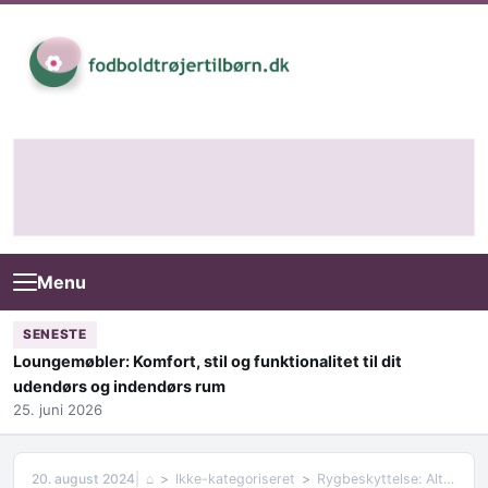
Skip to content
Menu
SENESTE
Loungemøbler: Komfort, stil og funktionalitet til dit
udendørs og indendørs rum
25. juni 2026
20. august 2024
⌂
Ikke-kategoriseret
Rygbeskyttelse: Alt hvad du behøver at vide