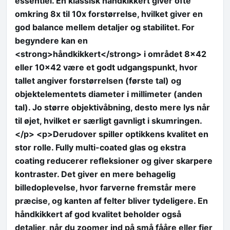
essentiel. En klassisk håndkikkert giver ofte
omkring 8x til 10x forstørrelse, hvilket giver en
god balance mellem detaljer og stabilitet. For
begyndere kan en
<strong>håndkikkert</strong> i området 8×42
eller 10×42 være et godt udgangspunkt, hvor
tallet angiver forstørrelsen (første tal) og
objektelementets diameter i millimeter (anden
tal). Jo større objektivåbning, desto mere lys når
til øjet, hvilket er særligt gavnligt i skumringen.
</p> <p>Derudover spiller optikkens kvalitet en
stor rolle. Fully multi-coated glas og ekstra
coating reducerer refleksioner og giver skarpere
kontraster. Det giver en mere behagelig
billedoplevelse, hvor farverne fremstår mere
præcise, og kanten af felter bliver tydeligere. En
håndkikkert af god kvalitet beholder også
detaljer, når du zoomer ind på små fååre eller fjer