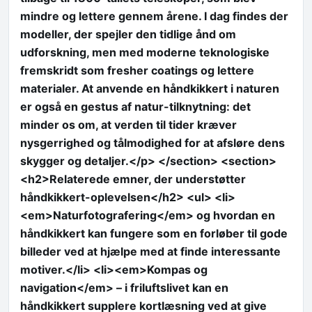
mindre og lettere gennem årene. I dag findes der
modeller, der spejler den tidlige ånd om
udforskning, men med moderne teknologiske
fremskridt som fresher coatings og lettere
materialer. At anvende en håndkikkert i naturen
er også en gestus af natur-tilknytning: det
minder os om, at verden til tider kræver
nysgerrighed og tålmodighed for at afsløre dens
skygger og detaljer.</p> </section> <section>
<h2>Relaterede emner, der understøtter
håndkikkert-oplevelsen</h2> <ul> <li>
<em>Naturfotografering</em> og hvordan en
håndkikkert kan fungere som en forløber til gode
billeder ved at hjælpe med at finde interessante
motiver.</li> <li><em>Kompas og
navigation</em> – i friluftslivet kan en
håndkikkert supplere kortlæsning ved at give