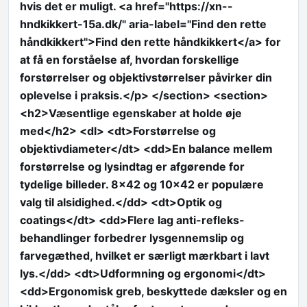
hvis det er muligt. <a href="https://xn--
hndkikkert-15a.dk/" aria-label="Find den rette
håndkikkert">Find den rette håndkikkert</a> for
at få en forståelse af, hvordan forskellige
forstørrelser og objektivstørrelser påvirker din
oplevelse i praksis.</p> </section> <section>
<h2>Væsentlige egenskaber at holde øje
med</h2> <dl> <dt>Forstørrelse og
objektivdiameter</dt> <dd>En balance mellem
forstørrelse og lysindtag er afgørende for
tydelige billeder. 8×42 og 10×42 er populære
valg til alsidighed.</dd> <dt>Optik og
coatings</dt> <dd>Flere lag anti-refleks-
behandlinger forbedrer lysgennemslip og
farvegæthed, hvilket er særligt mærkbart i lavt
lys.</dd> <dt>Udformning og ergonomi</dt>
<dd>Ergonomisk greb, beskyttede dæksler og en