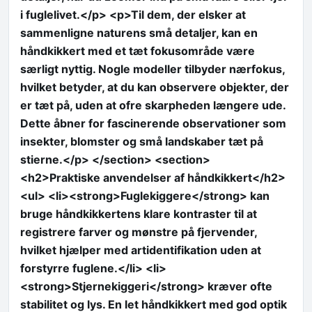
i fuglelivet.</p> <p>Til dem, der elsker at
sammenligne naturens små detaljer, kan en
håndkikkert med et tæt fokusområde være
særligt nyttig. Nogle modeller tilbyder nærfokus,
hvilket betyder, at du kan observere objekter, der
er tæt på, uden at ofre skarpheden længere ude.
Dette åbner for fascinerende observationer som
insekter, blomster og små landskaber tæt på
stierne.</p> </section> <section>
<h2>Praktiske anvendelser af håndkikkert</h2>
<ul> <li><strong>Fuglekiggere</strong> kan
bruge håndkikkertens klare kontraster til at
registrere farver og mønstre på fjervender,
hvilket hjælper med artidentifikation uden at
forstyrre fuglene.</li> <li>
<strong>Stjernekiggeri</strong> kræver ofte
stabilitet og lys. En let håndkikkert med god optik