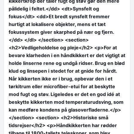
kikkertkrop der tåler fugt og støv gør den mere
pålidelig i feltet.</dd> <dt>Synsfelt og
fokus</dt> <dd>Et bredt synsfelt fremmer
hurtigt at lokalisere objekter, mens et tæt
fokussystem giver skarphed på nær og fjern.
</dd> </dl> </section> <section>
<h2>Vedligeholdelse og pleje</h2> <p>For at
bevare klarheden i en håndkikkert er det vigtigt at
holde linserne rene og undgå ridser. Brug en blød
klud og linsepen i stedet for at gnide for hårdt.
Når kikkerten ikke er i brug, opbevar den i et
tørkitrum eller microfiber-etui for at beskytte
mod fugt og støv. Ligeledes er det en god idé at
beskytte kikkerten mod temperaturudsving, som
kan medføre kondens på glasoverfladerne.</p>
</section> <section> <h2>Historiske små
tidsrejser</h2> <p>Håndkikkerten har rødder
tilbage til 1800-tallets teleskoper, som blev