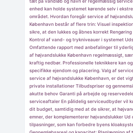
tæt på vandløb og havn er regelmæssig service 
enhed kan holde systemet kørende selv i ekstre
området. Hvordan foregår service af højvandsl
København består af flere trin: Visuel inspekti
sikre, at den lukkes og åbnes korrekt Rengøring
Kontrol af vand- og trykniveauer i systemet Uds
Omfattende rapport med anbefalinger til yderli
af højvandslukke København regelmæssigt, særli
kraftig nedbør. Professionelle teknikkere kan og
specifikke ejendom og placering. Valg af servi
service af højvandslukke København, er det vig
private installationer Tilbudspriser og gennem
akutte behov Garanti på arbejde og reservedel
serviceaftaler En pålidelig serviceudbyder vil
dit budget, samtidig med at de sikrer, at højv
emner, der komplementerer højvandslukker Ud ove
tilpasninger, som kan forbedre byens kloaksys
Gennemløbsareal og kapacitet: Planlægning af til