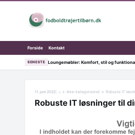
Skip to content
Forside
Kontakt
Loungemøbler: Komfort, stil og funktional
SENESTE
11. juni 2022
⌂
Ikke-kategoriseret
Robuste IT løsni
Robuste IT løsninger til 