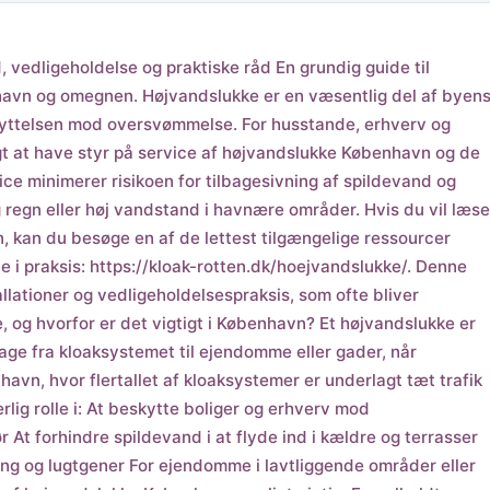
vedligeholdelse og praktiske råd En grundig guide til
havn og omegnen. Højvandslukke er en væsentlig del af byen
yttelsen mod oversvømmelse. For husstande, erhverv og
tigt at have styr på service af højvandslukke København og de
ice minimerer risikoen for tilbagesivning af spildevand og
g regn eller høj vandstand i havnære områder. Hvis du vil læse
, kan du besøge en af de lettest tilgængelige ressourcer
e i praksis: https://kloak-rotten.dk/hoejvandslukke/. Denne
allationer og vedligeholdelsespraksis, som ofte bliver
 og hvorfor er det vigtigt i København? Et højvandslukke er
bage fra kloaksystemet til ejendomme eller gader, når
avn, hvor flertallet af kloaksystemer er underlagt tæt trafik
lig rolle i: At beskytte boliger og erhverv mod
t forhindre spildevand i at flyde ind i kældre og terrasser
urening og lugtgener For ejendomme i lavtliggende områder eller