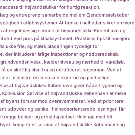
rnaccess til højvandslukker for hurtig reaktion.
 anlæg og entreprenørsamarbejde mellem Ejendomsselskaber
tighed i afløbssystemer At tænke i helheder sikrer en mere
en af regelmæssig service af højvandslukke København og
tetid ved pres på kloaksystemet. Praktiske tips til husejere
dslukke frie, og mærk placeringen tydeligt for
e, der inkluderer årlige inspektioner og nødberedskab.
m grundvandsniveau, kælderniveau og nærhed til vandløb.
en skriftlig plan fra en certificeret fagperson. Ved at
mod at minimere risikoen ved skybrud og pludselige
ervice af højvandslukke København giver både tryghed og
v. Konklusion Service af højvandslukke København er mere
el af byens forsvar mod oversvømmelser. Ved at prioritere
nt udbyder og tænke i helhedsorienterede løsninger, får
trygge boliger og arbejdspladser. Hold øje med dit
tilbyde kompetent service af højvandslukke København og