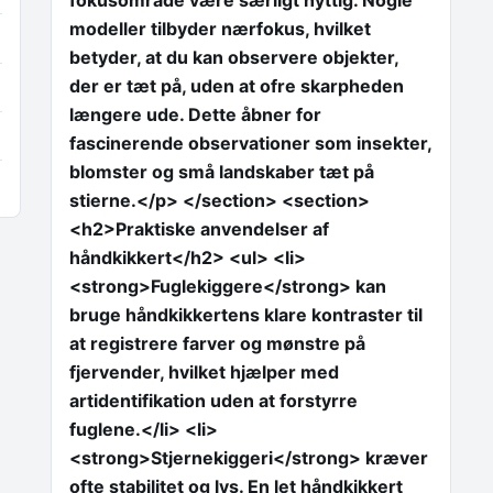
fokusområde være særligt nyttig. Nogle
modeller tilbyder nærfokus, hvilket
betyder, at du kan observere objekter,
der er tæt på, uden at ofre skarpheden
længere ude. Dette åbner for
fascinerende observationer som insekter,
blomster og små landskaber tæt på
stierne.</p> </section> <section>
<h2>Praktiske anvendelser af
håndkikkert</h2> <ul> <li>
<strong>Fuglekiggere</strong> kan
bruge håndkikkertens klare kontraster til
at registrere farver og mønstre på
fjervender, hvilket hjælper med
artidentifikation uden at forstyrre
fuglene.</li> <li>
<strong>Stjernekiggeri</strong> kræver
ofte stabilitet og lys. En let håndkikkert