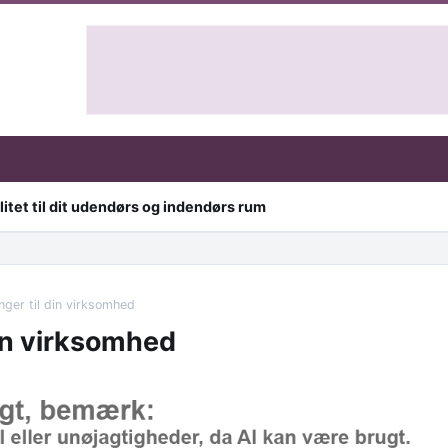
itet til dit udendørs og indendørs rum
nger til din virksomhed
din virksomhed