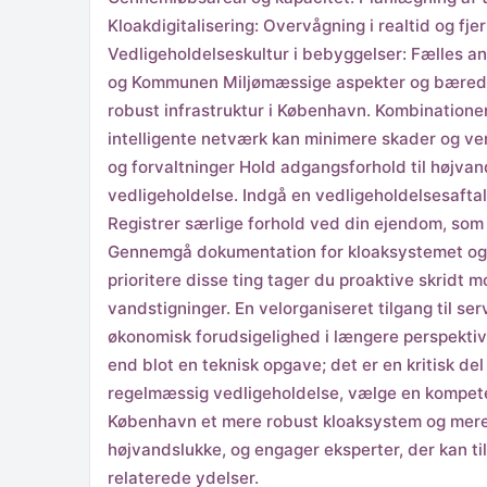
Kloakdigitalisering: Overvågning i realtid og fje
Vedligeholdelseskultur i bebyggelser: Fælles
og Kommunen Miljømæssige aspekter og bæredyg
robust infrastruktur i København. Kombination
intelligente netværk kan minimere skader og ven
og forvaltninger Hold adgangsforhold til højvan
vedligeholdelse. Indgå en vedligeholdelsesaftal
Registrer særlige forhold ved din ejendom, so
Gennemgå dokumentation for kloaksystemet og få 
prioritere disse ting tager du proaktive skridt 
vandstigninger. En velorganiseret tilgang til s
økonomisk forudsigelighed i længere perspekti
end blot en teknisk opgave; det er en kritisk d
regelmæssig vedligeholdelse, vælge en kompete
København et mere robust kloaksystem og mere 
højvandslukke, og engager eksperter, der kan 
relaterede ydelser.