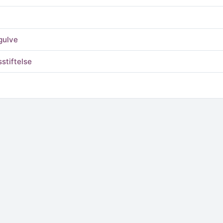
gulve
stiftelse