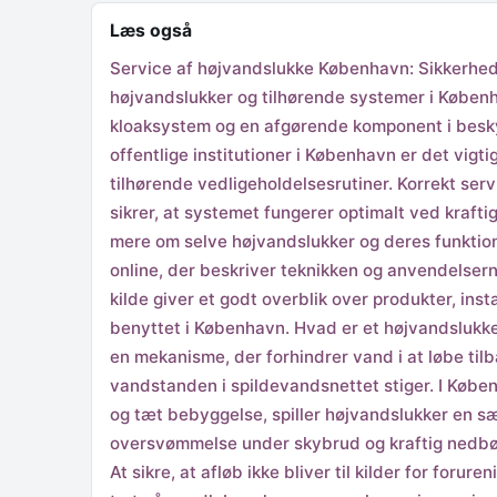
Læs også
Service af højvandslukke København: Sikkerhed, 
højvandslukker og tilhørende systemer i Køben
kloaksystem og en afgørende komponent i besk
offentlige institutioner i København er det vig
tilhørende vedligeholdelsesrutiner. Korrekt serv
sikrer, at systemet fungerer optimalt ved krafti
mere om selve højvandslukker og deres funktion
online, der beskriver teknikken og anvendelsern
kilde giver et godt overblik over produkter, inst
benyttet i København. Hvad er et højvandslukke,
en mekanisme, der forhindrer vand i at løbe til
vandstanden i spildevandsnettet stiger. I Københ
og tæt bebyggelse, spiller højvandslukker en sær
oversvømmelse under skybrud og kraftig nedbør A
At sikre, at afløb ikke bliver til kilder for for