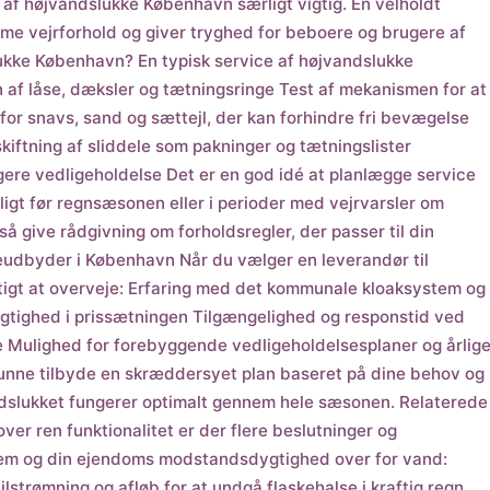
af højvandslukke København særligt vigtig. En velholdt
me vejrforhold og giver tryghed for beboere og brugere af
ukke København? En typisk service af højvandslukke
on af låse, dæksler og tætningsringe Test af mekanismen for at
 for snavs, sand og sættejl, der kan forhindre fri bevægelse
kiftning af sliddele som pakninger og tætningslister
gere vedligeholdelse Det er en god idé at planlægge service
gt før regnsæsonen eller i perioder med vejrvarsler om
så give rådgivning om forholdsregler, der passer til din
ceudbyder i København Når du vælger en leverandør til
tigt at overveje: Erfaring med det kommunale kloaksystem og
sigtighed i prissætningen Tilgængelighed og responstid ved
e Mulighed for forebyggende vedligeholdelsesplaner og årlig
 kunne tilbyde en skræddersyet plan baseret på dine behov og
andslukket fungerer optimalt gennem hele sæsonen. Relaterede
r ren funktionalitet er der flere beslutninger og
tem og din ejendoms modstandsdygtighed over for vand:
strømning og afløb for at undgå flaskehalse i kraftig regn.