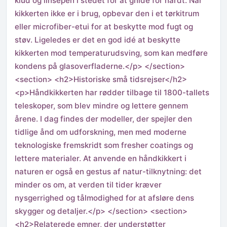
klud og linsepen i stedet for at gnide for hårdt. Når
kikkerten ikke er i brug, opbevar den i et tørkitrum
eller microfiber-etui for at beskytte mod fugt og
støv. Ligeledes er det en god idé at beskytte
kikkerten mod temperaturudsving, som kan medføre
kondens på glasoverfladerne.</p> </section>
<section> <h2>Historiske små tidsrejser</h2>
<p>Håndkikkerten har rødder tilbage til 1800-tallets
teleskoper, som blev mindre og lettere gennem
årene. I dag findes der modeller, der spejler den
tidlige ånd om udforskning, men med moderne
teknologiske fremskridt som fresher coatings og
lettere materialer. At anvende en håndkikkert i
naturen er også en gestus af natur-tilknytning: det
minder os om, at verden til tider kræver
nysgerrighed og tålmodighed for at afsløre dens
skygger og detaljer.</p> </section> <section>
<h2>Relaterede emner, der understøtter