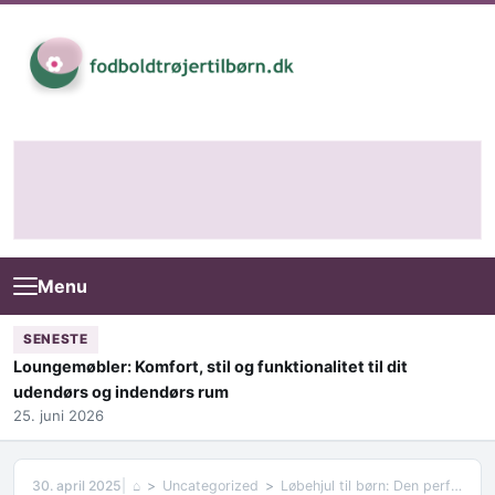
Skip to content
Menu
SENESTE
Loungemøbler: Komfort, stil og funktionalitet til dit
udendørs og indendørs rum
25. juni 2026
30. april 2025
⌂
Uncategorized
Løbehjul til børn: Den perfekte gave til aktive unge