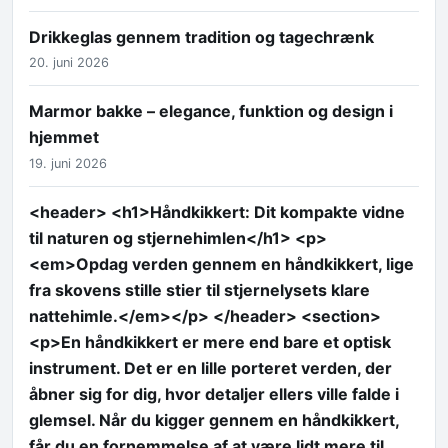
Drikkeglas gennem tradition og tagechrænk
20. juni 2026
Marmor bakke – elegance, funktion og design i
hjemmet
19. juni 2026
<header> <h1>Håndkikkert: Dit kompakte vidne
til naturen og stjernehimlen</h1> <p>
<em>Opdag verden gennem en håndkikkert, lige
fra skovens stille stier til stjernelysets klare
nattehimle.</em></p> </header> <section>
<p>En håndkikkert er mere end bare et optisk
instrument. Det er en lille porteret verden, der
åbner sig for dig, hvor detaljer ellers ville falde i
glemsel. Når du kigger gennem en håndkikkert,
får du en fornemmelse af at være lidt mere til