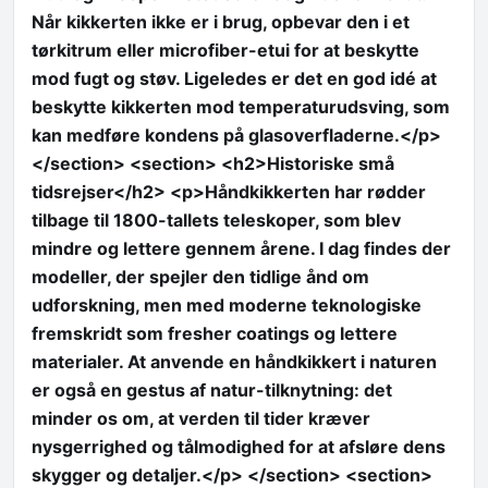
Når kikkerten ikke er i brug, opbevar den i et
tørkitrum eller microfiber-etui for at beskytte
mod fugt og støv. Ligeledes er det en god idé at
beskytte kikkerten mod temperaturudsving, som
kan medføre kondens på glasoverfladerne.</p>
</section> <section> <h2>Historiske små
tidsrejser</h2> <p>Håndkikkerten har rødder
tilbage til 1800-tallets teleskoper, som blev
mindre og lettere gennem årene. I dag findes der
modeller, der spejler den tidlige ånd om
udforskning, men med moderne teknologiske
fremskridt som fresher coatings og lettere
materialer. At anvende en håndkikkert i naturen
er også en gestus af natur-tilknytning: det
minder os om, at verden til tider kræver
nysgerrighed og tålmodighed for at afsløre dens
skygger og detaljer.</p> </section> <section>