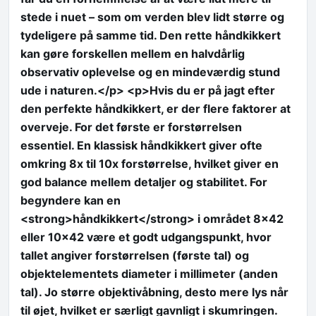
stede i nuet – som om verden blev lidt større og
tydeligere på samme tid. Den rette håndkikkert
kan gøre forskellen mellem en halvdårlig
observativ oplevelse og en mindeværdig stund
ude i naturen.</p> <p>Hvis du er på jagt efter
den perfekte håndkikkert, er der flere faktorer at
overveje. For det første er forstørrelsen
essentiel. En klassisk håndkikkert giver ofte
omkring 8x til 10x forstørrelse, hvilket giver en
god balance mellem detaljer og stabilitet. For
begyndere kan en
<strong>håndkikkert</strong> i området 8×42
eller 10×42 være et godt udgangspunkt, hvor
tallet angiver forstørrelsen (første tal) og
objektelementets diameter i millimeter (anden
tal). Jo større objektivåbning, desto mere lys når
til øjet, hvilket er særligt gavnligt i skumringen.