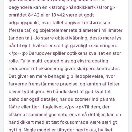
begyndere kan en <strong>håndkikkert</strong> i
området 8×42 eller 10×42 være et godt
udgangspunkt, hvor tallet angiver forstørrelsen
(første tal) og objektelementets diameter i millimeter
(anden tal). Jo større objektivåbning, desto mere lys
når til øjet, hvilket er særligt gavnligt i skumringen.
</p> <p>Derudover spiller optikkens kvalitet en stor
rolle. Fully multi-coated glas og ekstra coating
reducerer refleksioner og giver skarpere kontraster.
Det giver en mere behagelig billedoplevelse, hvor
farverne fremstår mere præcise, og kanten af felter
bliver tydeligere. En håndkikkert af god kvalitet
beholder også detaljer, når du zoomer ind på små
fååre eller fjer i fuglelivet.</p> <p>Til dem, der
elsker at sammenligne naturens små detaljer, kan en
håndkikkert med et tæt fokusområde være særligt
nyttig. Nogle modeller tilbyder nærfokus, hvilket