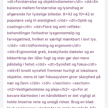
<dt>Forstørrelse og objektivdiameter</dt> <dd>En
balance mellem forstørrelse og lysindtag er
afgørende for tydelige billeder. 8×42 og 10×42 er
populære valg til alsidighed.</dd> <dt>Optik og
coatings</dt> <dd>Flere lag anti-refleks-
behandlinger forbedrer lysgennemslip og
farvegæthed, hvilket er særligt mærkbart i lavt lys.
</dd> <dt>Udformning og ergonomi</dt>
<dd>Ergonomisk greb, beskyttede dæksler og en
kikkertkrop der tåler fugt og støv gør den mere
pålidelig i feltet.</dd> <dt>Synsfelt og fokus</dt>
<dd>Et bredt synsfelt fremmer hurtigt at lokalisere
objekter, mens et tæt fokussystem giver skarphed på
nær og fjern.</dd> </dl> </section> <section>
<h2>Vedligeholdelse og pleje</h2> <p>For at
bevare klarheden i en håndkikkert er det vigtigt at
holde linserne rene og undgå ridser. Brug en blød