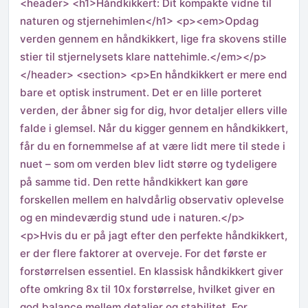
<header> <h1>Håndkikkert: Dit kompakte vidne til
naturen og stjernehimlen</h1> <p><em>Opdag
verden gennem en håndkikkert, lige fra skovens stille
stier til stjernelysets klare nattehimle.</em></p>
</header> <section> <p>En håndkikkert er mere end
bare et optisk instrument. Det er en lille porteret
verden, der åbner sig for dig, hvor detaljer ellers ville
falde i glemsel. Når du kigger gennem en håndkikkert,
får du en fornemmelse af at være lidt mere til stede i
nuet – som om verden blev lidt større og tydeligere
på samme tid. Den rette håndkikkert kan gøre
forskellen mellem en halvdårlig observativ oplevelse
og en mindeværdig stund ude i naturen.</p>
<p>Hvis du er på jagt efter den perfekte håndkikkert,
er der flere faktorer at overveje. For det første er
forstørrelsen essentiel. En klassisk håndkikkert giver
ofte omkring 8x til 10x forstørrelse, hvilket giver en
god balance mellem detaljer og stabilitet. For