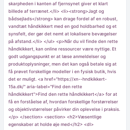
skarpheden i kanten af fjernsynet giver et klart
billede af terrænet.</li> <li><strong>Jagt og
bådsejlads</strong> kan drage fordel af en robust,
vandtæt håndkikkert med en god holdbarhed og et
synsfelt, der gør det nemt at lokalisere bevægelser
på afstand.</li> </ul> <p>Når du vil finde den rette
håndkikkert, kan online ressourcer være nyttige. Et
godt udgangspunkt er at læse anmeldelser og
produktoplysninger, men det kan også betale sig at
få prøvet forskellige modeller i en fysisk butik, hvis
det er muligt. <a href="https://xn--hndkikkert-
15a.dk/" aria-label="Find den rette
håndkikkert">Find den rette håndkikkert</a> for at
få en forståelse af, hvordan forskellige forstørrelser
og objektivstørrelser påvirker din oplevelse i praksis.
</p> </section> <section> <h2>Væsentlige
egenskaber at holde øje med</h2> <dl>