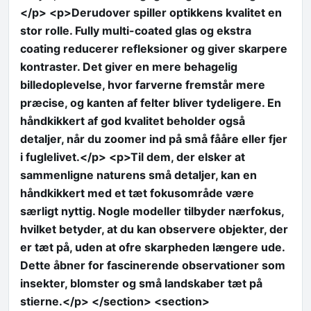
</p> <p>Derudover spiller optikkens kvalitet en
stor rolle. Fully multi-coated glas og ekstra
coating reducerer refleksioner og giver skarpere
kontraster. Det giver en mere behagelig
billedoplevelse, hvor farverne fremstår mere
præcise, og kanten af felter bliver tydeligere. En
håndkikkert af god kvalitet beholder også
detaljer, når du zoomer ind på små fååre eller fjer
i fuglelivet.</p> <p>Til dem, der elsker at
sammenligne naturens små detaljer, kan en
håndkikkert med et tæt fokusområde være
særligt nyttig. Nogle modeller tilbyder nærfokus,
hvilket betyder, at du kan observere objekter, der
er tæt på, uden at ofre skarpheden længere ude.
Dette åbner for fascinerende observationer som
insekter, blomster og små landskaber tæt på
stierne.</p> </section> <section>