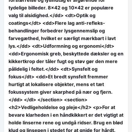
tydelige billeder. 8×42 og 10×42 er populære
valg til alsidighed.</dd> <dt>Optik og
coatings</dt> <dd>Flere lag anti-refleks-
behandlinger forbedrer lysgennemslip og
farvegæthed, hvilket er særligt mærkbart i lavt
lys.</dd> <dt>Udformning og ergonomi</dt>
<dd>Ergonomisk greb, beskyttede dæksler og en
kikkertkrop der tåler fugt og støv gør den mere
pålidelig i feltet.</dd> <dt>Synsfelt og
fokus</dt> <dd>Et bredt synsfelt fremmer
hurtigt at lokalisere objekter, mens et tæt
fokussystem giver skarphed på nær og fjern.
</dd> </dl> </section> <section>
<h2>Vedligeholdelse og pleje</h2> <p>For at
bevare klarheden i en håndkikkert er det vigtigt at
holde linserne rene og undgå ridser. Brug en blød
klud og linsepen i stedet for at gnide for hårdt.