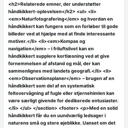
<h2>Relaterede emner, der understøtter
håndkikkert-oplevelsen</h2> <ul> <li>
<em>Naturfotografering</em> og hvordan en
håndkikkert kan fungere som en forløber til gode
billeder ved at hjælpe med at finde interessante
motiver.</li> <li><em>Kompas og
navigation</em> – i friluftslivet kan en
håndkikkert supplere kortlæsning ved at give
fornemmelsen af afstand og mål, der kan
sammenlignes med landets geografi.</li> <li>
<em>Observationsplaner</em> – brugen af en
håndkikkert som del af en systematisk
feltovervågning af fugle eller stjernehimlen kan
være særligt givende for dedikerede entusiaster.
</li> </ul> </section> <footer> <p>Med en solid
håndkikkert får du en uundværlig ledsager i
naturens små og store øjeblikke. Uanset om det