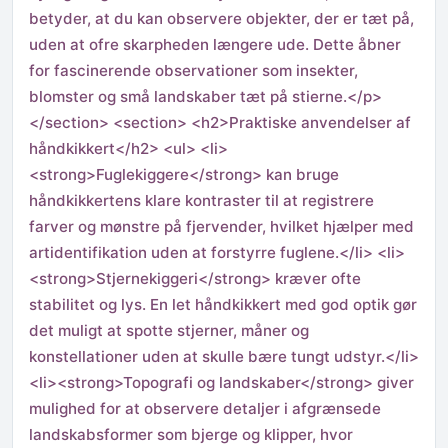
betyder, at du kan observere objekter, der er tæt på,
uden at ofre skarpheden længere ude. Dette åbner
for fascinerende observationer som insekter,
blomster og små landskaber tæt på stierne.</p>
</section> <section> <h2>Praktiske anvendelser af
håndkikkert</h2> <ul> <li>
<strong>Fuglekiggere</strong> kan bruge
håndkikkertens klare kontraster til at registrere
farver og mønstre på fjervender, hvilket hjælper med
artidentifikation uden at forstyrre fuglene.</li> <li>
<strong>Stjernekiggeri</strong> kræver ofte
stabilitet og lys. En let håndkikkert med god optik gør
det muligt at spotte stjerner, måner og
konstellationer uden at skulle bære tungt udstyr.</li>
<li><strong>Topografi og landskaber</strong> giver
mulighed for at observere detaljer i afgrænsede
landskabsformer som bjerge og klipper, hvor