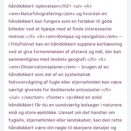
håndkikkert-oplevelsen</h2> <ul> <li>
<em>Naturfotografering</em> og hvordan en
håndkikkert kan fungere som en forløber til gode
billeder ved at hjælpe med at finde interessante
motiver.</li> <li><em>Kompas og navigation</em> –
i friluftslivet kan en håndkikkert supplere kortlæsning
ved at give fornemmelsen af afstand og mål, der kan
sammenlignes med landets geografi.</li> <li>
<em>Observationsplaner</em> – brugen af en
håndkikkert som del af en systematisk
feltovervågning af fugle eller stjernehimlen kan være
særligt givende for dedikerede entusiaster.</li>
</ul> </section> <footer> <p>Med en solid
håndkikkert får du en uundværlig ledsager i naturens
små og store øjeblikke. Uanset om det handler om
fugleliv, stjernehimlen eller landskabet, kan den rette
håndkikkert være din nøgle til skarpere detaljer og