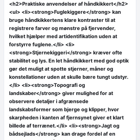
<h2>Praktiske anvendelser af håndkikkert</h2>
<ul> <li><strong>Fuglekiggere</strong> kan
bruge håndkikkertens klare kontraster til at
registrere farver og mønstre på fjervender,
hvilket hjælper med artidentifikation uden at
forstyrre fuglene.</li> <li>
<strong>Stjernekiggeri</strong> kræver ofte
stabilitet og lys. En let håndkikkert med god optik
gør det muligt at spotte stjerner, måner og
konstellationer uden at skulle bære tungt udstyr.
</li> <li><strong>Topografi og
landskaber</strong> giver mulighed for at
observere detaljer i afgrænsede
landskabsformer som bjerge og klipper, hvor
skarpheden i kanten af fjernsynet giver et klart
billede af terrænet.</li> <li><strong>Jagt og
bådsejlads</strong> kan drage fordel af en