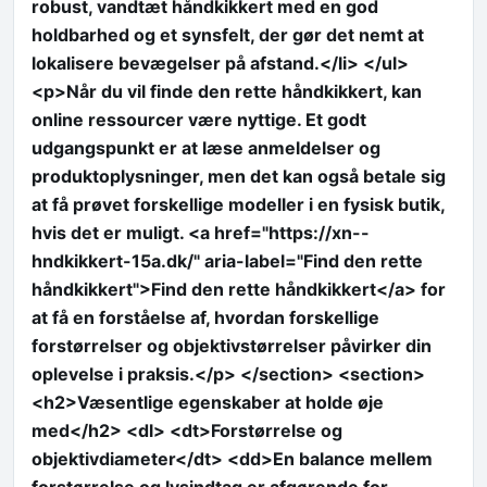
robust, vandtæt håndkikkert med en god
holdbarhed og et synsfelt, der gør det nemt at
lokalisere bevægelser på afstand.</li> </ul>
<p>Når du vil finde den rette håndkikkert, kan
online ressourcer være nyttige. Et godt
udgangspunkt er at læse anmeldelser og
produktoplysninger, men det kan også betale sig
at få prøvet forskellige modeller i en fysisk butik,
hvis det er muligt. <a href="https://xn--
hndkikkert-15a.dk/" aria-label="Find den rette
håndkikkert">Find den rette håndkikkert</a> for
at få en forståelse af, hvordan forskellige
forstørrelser og objektivstørrelser påvirker din
oplevelse i praksis.</p> </section> <section>
<h2>Væsentlige egenskaber at holde øje
med</h2> <dl> <dt>Forstørrelse og
objektivdiameter</dt> <dd>En balance mellem
forstørrelse og lysindtag er afgørende for