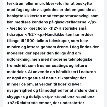
tørkitrum eller microfiber-etui for at beskytte
mod fugt og støv. Ligeledes er det en god idé at
beskytte kikkerten mod temperaturudsving, som
kan medføre kondens på glasoverfladerne.</p>
</section> <section> <h2>Historiske små
tidsrejser</h2> <p>Håndkikkerten har rødder
tilbage til 1800-tallets teleskoper, som blev
mindre og lettere gennem årene. I dag findes der
modeller, der spejler den tidlige ånd om
udforskning, men med moderne teknologiske
fremskridt som fresher coatings og lettere
materialer. At anvende en håndkikkert i naturen
er også en gestus af natur-tilknytning: det
minder os om, at verden til tider kræver
nysgerrighed og tålmodighed for at afsløre dens
skygger og detaljer.</p> </section> <section>
<h2>Relaterede emner, der understøtter