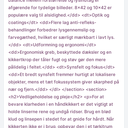
balance mellem forstørrelse og lysindtag er
afgørende for tydelige billeder. 8×42 og 10×42 er
populære valg til alsidighed.</dd> <dt>Optik og
coatings</dt> <dd>Flere lag anti-refleks-
behandlinger forbedrer lysgennemslip og
farvegæthed, hvilket er særligt mærkbart i lavt lys.
</dd> <dt>Udformning og ergonomi</dt>
<dd>Ergonomisk greb, beskyttede dæksler og en
kikkertkrop der tåler fugt og støv gør den mere
pålidelig i feltet.</dd> <dt>Synsfelt og fokus</dt>
<dd>Et bredt synsfelt fremmer hurtigt at lokalisere
objekter, mens et tæt fokussystem giver skarphed på
nær og fjern.</dd> </dl> </section> <section>
<h2>Vedligeholdelse og pleje</h2> <p>For at
bevare klarheden i en håndkikkert er det vigtigt at
holde linserne rene og undgå ridser. Brug en blød
klud og linsepen i stedet for at gnide for hårdt. Når
kikkerten ikke er i brug, opbevar den i et tørkitrum