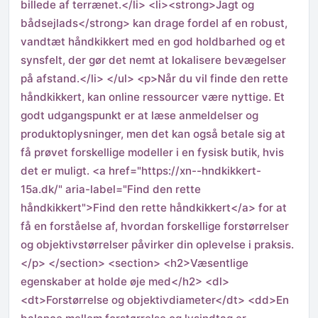
billede af terrænet.</li> <li><strong>Jagt og
bådsejlads</strong> kan drage fordel af en robust,
vandtæt håndkikkert med en god holdbarhed og et
synsfelt, der gør det nemt at lokalisere bevægelser
på afstand.</li> </ul> <p>Når du vil finde den rette
håndkikkert, kan online ressourcer være nyttige. Et
godt udgangspunkt er at læse anmeldelser og
produktoplysninger, men det kan også betale sig at
få prøvet forskellige modeller i en fysisk butik, hvis
det er muligt. <a href="https://xn--hndkikkert-
15a.dk/" aria-label="Find den rette
håndkikkert">Find den rette håndkikkert</a> for at
få en forståelse af, hvordan forskellige forstørrelser
og objektivstørrelser påvirker din oplevelse i praksis.
</p> </section> <section> <h2>Væsentlige
egenskaber at holde øje med</h2> <dl>
<dt>Forstørrelse og objektivdiameter</dt> <dd>En