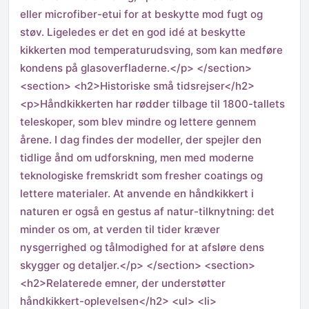
eller microfiber-etui for at beskytte mod fugt og
støv. Ligeledes er det en god idé at beskytte
kikkerten mod temperaturudsving, som kan medføre
kondens på glasoverfladerne.</p> </section>
<section> <h2>Historiske små tidsrejser</h2>
<p>Håndkikkerten har rødder tilbage til 1800-tallets
teleskoper, som blev mindre og lettere gennem
årene. I dag findes der modeller, der spejler den
tidlige ånd om udforskning, men med moderne
teknologiske fremskridt som fresher coatings og
lettere materialer. At anvende en håndkikkert i
naturen er også en gestus af natur-tilknytning: det
minder os om, at verden til tider kræver
nysgerrighed og tålmodighed for at afsløre dens
skygger og detaljer.</p> </section> <section>
<h2>Relaterede emner, der understøtter
håndkikkert-oplevelsen</h2> <ul> <li>