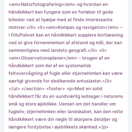
<em>Naturfotografering</em> og hvordan en
håndkikkert kan fungere som en forløber til gode
billeder ved at hjælpe med at finde interessante
motiver.</li> <li><em>Kompas og navigation</em> –
i friluftslivet kan en håndkikkert supplere kortlæsning
ved at give fornemmelsen af afstand og mål, der kan
sammenlignes med landets geografi.</li> <li>
<em>Observationsplaner</em> – brugen af en
håndkikkert som del af en systematisk
feltovervågning af fugle eller stjernehimlen kan være
særligt givende for dedikerede entusiaster.</li>
</ul> </section> <footer> <p>Med en solid
håndkikkert får du en uundværlig ledsager i naturens
små og store øjeblikke. Uanset om det handler om
fugleliv, stjernehimlen eller landskabet, kan den rette
håndkikkert være din nøgle til skarpere detaljer og
længere fordybelse i øjeblikkets skønhed.</p>