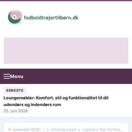
Skip to content
Menu
SENESTE
Loungemøbler: Komfort, stil og funktionalitet til dit
udendørs og indendørs rum
25. juni 2026
6. november 2025
⌂
Uncategorized
Legetårn: Det Perfekte Legested til Dine Børn