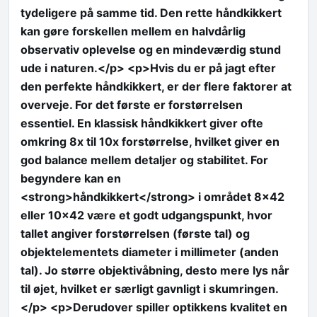
tydeligere på samme tid. Den rette håndkikkert
kan gøre forskellen mellem en halvdårlig
observativ oplevelse og en mindeværdig stund
ude i naturen.</p> <p>Hvis du er på jagt efter
den perfekte håndkikkert, er der flere faktorer at
overveje. For det første er forstørrelsen
essentiel. En klassisk håndkikkert giver ofte
omkring 8x til 10x forstørrelse, hvilket giver en
god balance mellem detaljer og stabilitet. For
begyndere kan en
<strong>håndkikkert</strong> i området 8×42
eller 10×42 være et godt udgangspunkt, hvor
tallet angiver forstørrelsen (første tal) og
objektelementets diameter i millimeter (anden
tal). Jo større objektivåbning, desto mere lys når
til øjet, hvilket er særligt gavnligt i skumringen.
</p> <p>Derudover spiller optikkens kvalitet en