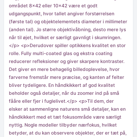
området 8×42 eller 10×42 være et godt
udgangspunkt, hvor tallet angiver forstørrelsen
(første tal) og objektelementets diameter i millimeter
(anden tal). Jo større objektivåbning, desto mere lys
når til øjet, hvilket er særligt gavnligt i skumringen.
</p> <p>Derudover spiller optikkens kvalitet en stor
rolle. Fully multi-coated glas og ekstra coating
reducerer refleksioner og giver skarpere kontraster.
Det giver en mere behagelig billedoplevelse, hvor
farverne fremstår mere præcise, og kanten af felter
bliver tydeligere. En håndkikkert af god kvalitet
beholder også detaljer, når du zoomer ind på små
fååre eller fjer i fuglelivet.</p> <p>Til dem, der
elsker at sammenligne naturens små detaljer, kan en
håndkikkert med et tæt fokusområde være særligt
nyttig. Nogle modeller tilbyder nærfokus, hvilket
betyder, at du kan observere objekter, der er tæt på,