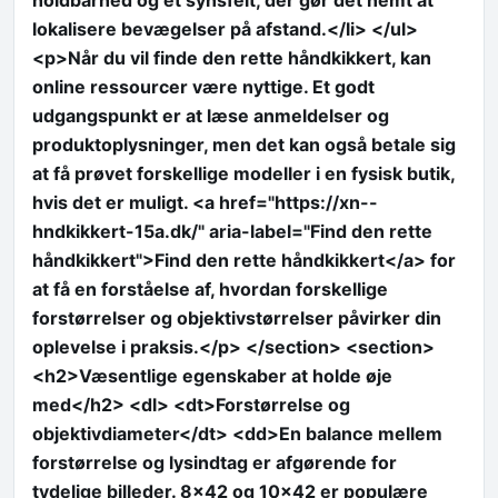
holdbarhed og et synsfelt, der gør det nemt at
lokalisere bevægelser på afstand.</li> </ul>
<p>Når du vil finde den rette håndkikkert, kan
online ressourcer være nyttige. Et godt
udgangspunkt er at læse anmeldelser og
produktoplysninger, men det kan også betale sig
at få prøvet forskellige modeller i en fysisk butik,
hvis det er muligt. <a href="https://xn--
hndkikkert-15a.dk/" aria-label="Find den rette
håndkikkert">Find den rette håndkikkert</a> for
at få en forståelse af, hvordan forskellige
forstørrelser og objektivstørrelser påvirker din
oplevelse i praksis.</p> </section> <section>
<h2>Væsentlige egenskaber at holde øje
med</h2> <dl> <dt>Forstørrelse og
objektivdiameter</dt> <dd>En balance mellem
forstørrelse og lysindtag er afgørende for
tydelige billeder. 8×42 og 10×42 er populære