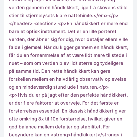
verden gennem en håndkikkert, lige fra skovens stille
stier til stjernelysets klare nattehimle.</em></p>
</header> <section> <p>En håndkikkert er mere end
bare et optisk instrument. Det er en lille porteret
verden, der åbner sig for dig, hvor detaljer ellers ville
falde i glemsel. Når du kigger gennem en håndkikkert,
får du en fornemmelse af at være lidt mere til stede i
nuet – som om verden blev lidt større og tydeligere
på samme tid. Den rette håndkikkert kan gøre
forskellen mellem en halvdårlig observativ oplevelse
og en mindeværdig stund ude i naturen.</p>
<p>Hvis du er på jagt efter den perfekte håndkikkert,
er der flere faktorer at overveje. For det første er
forstørrelsen essentiel. En klassisk håndkikkert giver
ofte omkring 8x til 10x forstørrelse, hvilket giver en
god balance mellem detaljer og stabilitet. For
begyndere kan en <strong>håndkikkert</strong> i