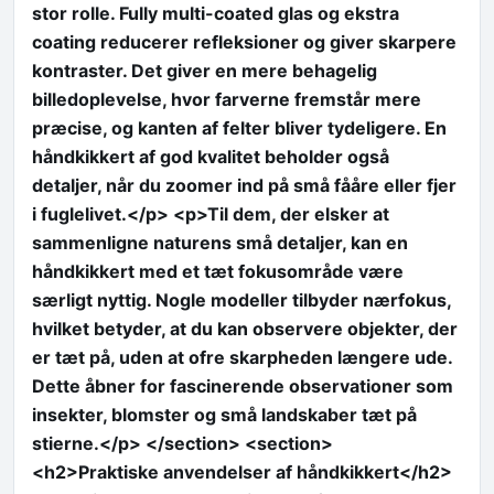
stor rolle. Fully multi-coated glas og ekstra
coating reducerer refleksioner og giver skarpere
kontraster. Det giver en mere behagelig
billedoplevelse, hvor farverne fremstår mere
præcise, og kanten af felter bliver tydeligere. En
håndkikkert af god kvalitet beholder også
detaljer, når du zoomer ind på små fååre eller fjer
i fuglelivet.</p> <p>Til dem, der elsker at
sammenligne naturens små detaljer, kan en
håndkikkert med et tæt fokusområde være
særligt nyttig. Nogle modeller tilbyder nærfokus,
hvilket betyder, at du kan observere objekter, der
er tæt på, uden at ofre skarpheden længere ude.
Dette åbner for fascinerende observationer som
insekter, blomster og små landskaber tæt på
stierne.</p> </section> <section>
<h2>Praktiske anvendelser af håndkikkert</h2>