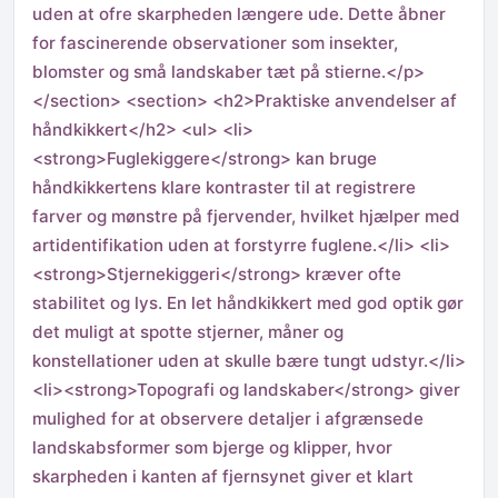
uden at ofre skarpheden længere ude. Dette åbner
for fascinerende observationer som insekter,
blomster og små landskaber tæt på stierne.</p>
</section> <section> <h2>Praktiske anvendelser af
håndkikkert</h2> <ul> <li>
<strong>Fuglekiggere</strong> kan bruge
håndkikkertens klare kontraster til at registrere
farver og mønstre på fjervender, hvilket hjælper med
artidentifikation uden at forstyrre fuglene.</li> <li>
<strong>Stjernekiggeri</strong> kræver ofte
stabilitet og lys. En let håndkikkert med god optik gør
det muligt at spotte stjerner, måner og
konstellationer uden at skulle bære tungt udstyr.</li>
<li><strong>Topografi og landskaber</strong> giver
mulighed for at observere detaljer i afgrænsede
landskabsformer som bjerge og klipper, hvor
skarpheden i kanten af fjernsynet giver et klart