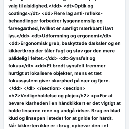
valg til alsidighed.</dd> <dt>Optik og
coatings</dt> <dd>Flere lag anti-refleks-
behandlinger forbedrer lysgennemslip og
farvegæthed, hvilket er særligt mærkbart i lavt
lys.</dd> <dt>Udformning og ergonomi</dt>
<dd>Ergonomisk greb, beskyttede dæksler og en
kikkertkrop der tåler fugt og støv gør den mere
pålidelig i feltet.</dd> <dt>Synsfelt og
fokus</dt> <dd>Et bredt synsfelt fremmer
hurtigt at lokalisere objekter, mens et tæt
fokussystem giver skarphed på nær og fjern.
</dd> </dl> </section> <section>
<h2>Vedligeholdelse og pleje</h2> <p>For at
bevare klarheden i en håndkikkert er det vigtigt at
holde linserne rene og undgå ridser. Brug en blød
klud og linsepen i stedet for at gnide for hårdt.
Når kikkerten ikke er i brug, opbevar den i et