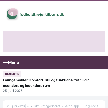
Skip to content
Menu
SENESTE
Loungemøbler: Komfort, stil og funktionalitet til dit
udendørs og indendørs rum
25. juni 2026
20. juni 2023
⌂
Ikke-kategoriseret
Aktie App – Din guide til aktiehandel