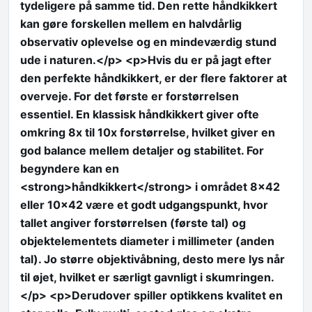
tydeligere på samme tid. Den rette håndkikkert
kan gøre forskellen mellem en halvdårlig
observativ oplevelse og en mindeværdig stund
ude i naturen.</p> <p>Hvis du er på jagt efter
den perfekte håndkikkert, er der flere faktorer at
overveje. For det første er forstørrelsen
essentiel. En klassisk håndkikkert giver ofte
omkring 8x til 10x forstørrelse, hvilket giver en
god balance mellem detaljer og stabilitet. For
begyndere kan en
<strong>håndkikkert</strong> i området 8×42
eller 10×42 være et godt udgangspunkt, hvor
tallet angiver forstørrelsen (første tal) og
objektelementets diameter i millimeter (anden
tal). Jo større objektivåbning, desto mere lys når
til øjet, hvilket er særligt gavnligt i skumringen.
</p> <p>Derudover spiller optikkens kvalitet en