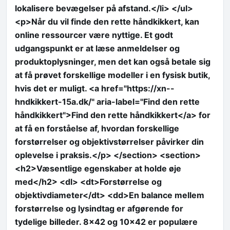
lokalisere bevægelser på afstand.</li> </ul>
<p>Når du vil finde den rette håndkikkert, kan
online ressourcer være nyttige. Et godt
udgangspunkt er at læse anmeldelser og
produktoplysninger, men det kan også betale sig
at få prøvet forskellige modeller i en fysisk butik,
hvis det er muligt. <a href="https://xn--
hndkikkert-15a.dk/" aria-label="Find den rette
håndkikkert">Find den rette håndkikkert</a> for
at få en forståelse af, hvordan forskellige
forstørrelser og objektivstørrelser påvirker din
oplevelse i praksis.</p> </section> <section>
<h2>Væsentlige egenskaber at holde øje
med</h2> <dl> <dt>Forstørrelse og
objektivdiameter</dt> <dd>En balance mellem
forstørrelse og lysindtag er afgørende for
tydelige billeder. 8×42 og 10×42 er populære