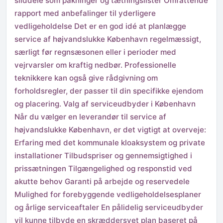
sliddele som pakninger og tætningslister Omfattende
rapport med anbefalinger til yderligere
vedligeholdelse Det er en god idé at planlægge
service af højvandslukke København regelmæssigt,
særligt før regnsæsonen eller i perioder med
vejrvarsler om kraftig nedbør. Professionelle
teknikkere kan også give rådgivning om
forholdsregler, der passer til din specifikke ejendom
og placering. Valg af serviceudbyder i København
Når du vælger en leverandør til service af
højvandslukke København, er det vigtigt at overveje:
Erfaring med det kommunale kloaksystem og private
installationer Tilbudspriser og gennemsigtighed i
prissætningen Tilgængelighed og responstid ved
akutte behov Garanti på arbejde og reservedele
Mulighed for forebyggende vedligeholdelsesplaner
og årlige serviceaftaler En pålidelig serviceudbyder
vil kunne tilbyde en skræddersyet plan baseret på