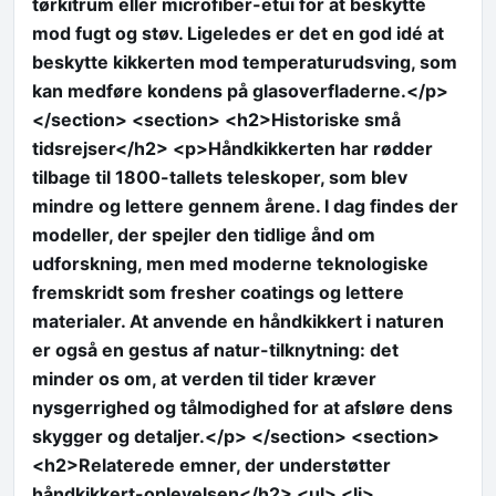
tørkitrum eller microfiber-etui for at beskytte
mod fugt og støv. Ligeledes er det en god idé at
beskytte kikkerten mod temperaturudsving, som
kan medføre kondens på glasoverfladerne.</p>
</section> <section> <h2>Historiske små
tidsrejser</h2> <p>Håndkikkerten har rødder
tilbage til 1800-tallets teleskoper, som blev
mindre og lettere gennem årene. I dag findes der
modeller, der spejler den tidlige ånd om
udforskning, men med moderne teknologiske
fremskridt som fresher coatings og lettere
materialer. At anvende en håndkikkert i naturen
er også en gestus af natur-tilknytning: det
minder os om, at verden til tider kræver
nysgerrighed og tålmodighed for at afsløre dens
skygger og detaljer.</p> </section> <section>
<h2>Relaterede emner, der understøtter
håndkikkert-oplevelsen</h2> <ul> <li>