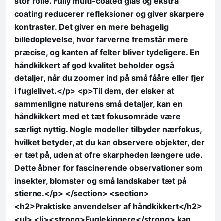
stor rolle. Fully multi-coated glas og ekstra
coating reducerer refleksioner og giver skarpere
kontraster. Det giver en mere behagelig
billedoplevelse, hvor farverne fremstår mere
præcise, og kanten af felter bliver tydeligere. En
håndkikkert af god kvalitet beholder også
detaljer, når du zoomer ind på små fååre eller fjer
i fuglelivet.</p> <p>Til dem, der elsker at
sammenligne naturens små detaljer, kan en
håndkikkert med et tæt fokusområde være
særligt nyttig. Nogle modeller tilbyder nærfokus,
hvilket betyder, at du kan observere objekter, der
er tæt på, uden at ofre skarpheden længere ude.
Dette åbner for fascinerende observationer som
insekter, blomster og små landskaber tæt på
stierne.</p> </section> <section>
<h2>Praktiske anvendelser af håndkikkert</h2>
<ul> <li><strong>Fuglekiggere</strong> kan