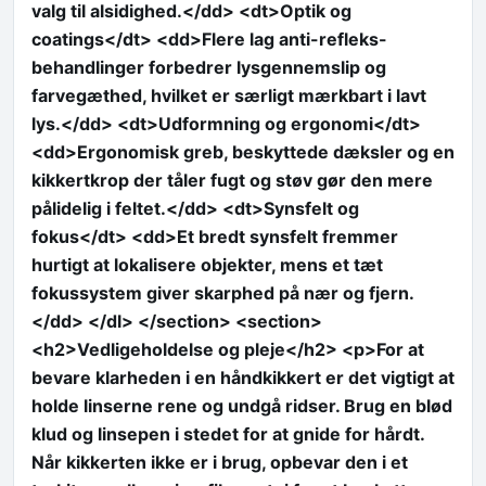
valg til alsidighed.</dd> <dt>Optik og
coatings</dt> <dd>Flere lag anti-refleks-
behandlinger forbedrer lysgennemslip og
farvegæthed, hvilket er særligt mærkbart i lavt
lys.</dd> <dt>Udformning og ergonomi</dt>
<dd>Ergonomisk greb, beskyttede dæksler og en
kikkertkrop der tåler fugt og støv gør den mere
pålidelig i feltet.</dd> <dt>Synsfelt og
fokus</dt> <dd>Et bredt synsfelt fremmer
hurtigt at lokalisere objekter, mens et tæt
fokussystem giver skarphed på nær og fjern.
</dd> </dl> </section> <section>
<h2>Vedligeholdelse og pleje</h2> <p>For at
bevare klarheden i en håndkikkert er det vigtigt at
holde linserne rene og undgå ridser. Brug en blød
klud og linsepen i stedet for at gnide for hårdt.
Når kikkerten ikke er i brug, opbevar den i et