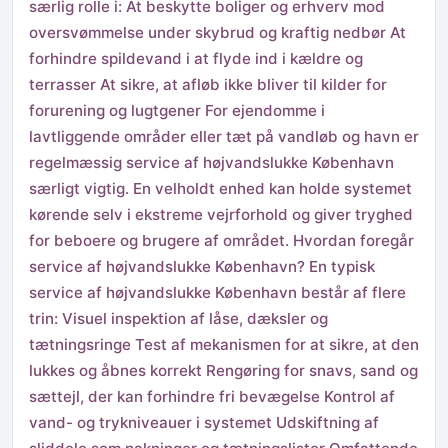
særlig rolle i: At beskytte boliger og erhverv mod
oversvømmelse under skybrud og kraftig nedbør At
forhindre spildevand i at flyde ind i kældre og
terrasser At sikre, at afløb ikke bliver til kilder for
forurening og lugtgener For ejendomme i
lavtliggende områder eller tæt på vandløb og havn er
regelmæssig service af højvandslukke København
særligt vigtig. En velholdt enhed kan holde systemet
kørende selv i ekstreme vejrforhold og giver tryghed
for beboere og brugere af området. Hvordan foregår
service af højvandslukke København? En typisk
service af højvandslukke København består af flere
trin: Visuel inspektion af låse, dæksler og
tætningsringe Test af mekanismen for at sikre, at den
lukkes og åbnes korrekt Rengøring for snavs, sand og
sættejl, der kan forhindre fri bevægelse Kontrol af
vand- og trykniveauer i systemet Udskiftning af